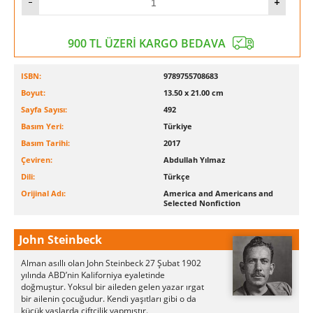
900 TL ÜZERİ KARGO BEDAVA
ISBN:
9789755708683
Boyut:
13.50 x 21.00 cm
Sayfa Sayısı:
492
Basım Yeri:
Türkiye
Basım Tarihi:
2017
Çeviren:
Abdullah Yılmaz
Dili:
Türkçe
Orijinal Adı:
America and Americans and
Selected Nonfiction
John Steinbeck
Alman asıllı olan John Steinbeck 27 Şubat 1902
yılında ABD’nin Kaliforniya eyaletinde
doğmuştur. Yoksul bir aileden gelen yazar ırgat
bir ailenin çocuğudur. Kendi yaşıtları gibi o da
küçük yaşlarda çiftçilik yapmıştır.