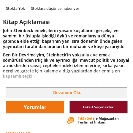
Stokta Yok
Stoklara düşünce haber ver
Kitap Açıklaması
John Steinbeck emekçilerin yaşam koşullarını gerçekçi ve
samimi bir üslupla işlediği öykü ve romanlarıyla dünya
çapında elde ettiği başarının yanı sıra dönemin önde gelen
yayıncıları tarafından aranan bir muhabir ve köşe yazarıydı.
Ben Bir Devrimciyim, Steinbeck’in yoksulluk ve emek
sömürüsünden ırkçılık ve ayrımcılığa, mevcut politik ve sosyal
atmosferden savaş cephelerindeki izlenimlerine, kırka yakın
dergi ve gazete için kaleme aldığı yazılardan derlenmiş en
kapsamlı seçki.
Yalnızca ödüllü bir yazarın değil, düşüncelerini sakınmadan
dile getiren, yaşamını tüm açıklığıyla anlatmaktan
Devamını Oku
çekinmeyen, eleştirilmekten yılmayan, çelişkiye düşmekten
korkmayan ve polemikten kaçmayan “gerçek” bir insanın,
çağına dair derinlemesine izlenimleri...
Yorumlar
Taksit Seçenekleri
Nobel Edebiyat Ödülü’yle taçlandırılmış Steinbeck’in yazma
TıklaGel
ile Mağazadan
tutkusunun toplumsal mücadelelere ve tarihsel olaylara bakış
Teslimat İmkanı
açısıyla harmanlandığı bu eser, her kuşaktan Steinbeck okuru
için yeni bir perspektif vaat ediyor.