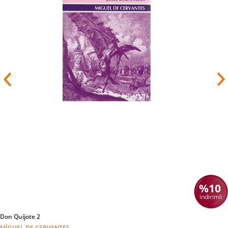
sonra büyük ün kazanmıştır. Kendisine Pulitzer
Ödülünü getiren eseri Gazap Üzümleri ayrıca
sinemaya aktarılmıştır.
%10
indirimli
Don Quijote 2
MIGUEL DE CERVANTES