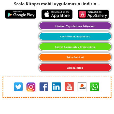
Scala Kitapcı mobil uygulamasını indirin…
Kitabımı Yayınlatmak İstiyorum
Çevirmenlik Başvurusu
Sosyal Sorumluluk Projelerimiz
Tıkla Gel & Al
Askıda Kitap