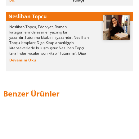
Dil:
Türkçe
Neslihan Topcu
Neslihan Topçu, Edebiyat, Roman
kategorilerinde eserler yazmış bir
yazardır.Tutunma kitabının yazarıdır. Neslihan
Topçu kitapları; Diga Kitap aracılığıyla
kitapseverlerle buluşmuştur.Neslihan Topçu
tarafından yazılan son kitap "Tutunma", Diga
Kitap tarafından okurların beğenisine
Devamını Oku
sunulmuştur.
Benzer Ürünler