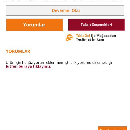
enerji güvenliğine katkısının neler olduğu sorusu Kazakistan,
Myanmar ve Pakistan örnekleri üzerinden incelenmektedir.
Devamını Oku
Yorumlar
Taksit Seçenekleri
TıklaGel
ile Mağazadan
Teslimat İmkanı
YORUMLAR
Ürün için henüz yorum eklenmemiştir. İlk yorumu eklemek için
lütfen buraya tıklayınız.