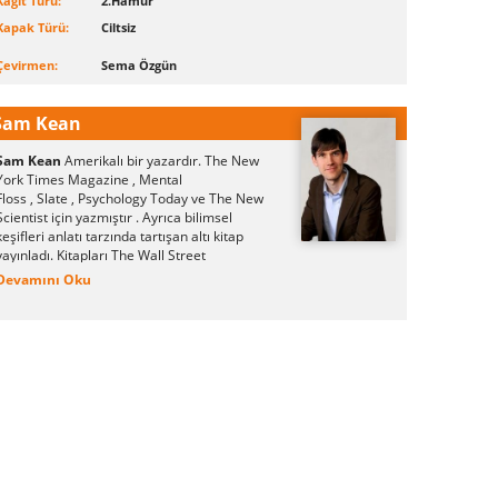
Kağıt Türü:
2.Hamur
Kapak Türü:
Ciltsiz
Çevirmen:
Sema Özgün
Sam Kean
Sam Kean
Amerikalı bir yazardır.
The New
York Times Magazine , Mental
Floss , Slate , Psychology Today ve The New
Scientist için yazmıştır . Ayrıca bilimsel
keşifleri anlatı tarzında tartışan altı kitap
yayınladı. Kitapları The Wall Street
Journal
Library Journal , ve The New York
Devamını Oku
Times'ta olumlu eleştiriler aldı . Sioux Falls,
Güney Dakota'da doğdu ve Washington,
DC'de yaşıyor