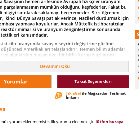
ya Savaşının hemen arifesinde Avrupalı fizikçiler uranyum
in parçalanmasının mümkün olduğunu keşfederler. Fakat bu
li bilgiyi sır olarak saklamayı beceremezler. Sırrı öğrenen
r, İkinci Dünya Savaşı patlak verince, Nazileri durdurmak için
ombası yapmaya koyulurlar. Ancak Müttefik istihbaratçılar
 reaktör mimarisi ve uranyum zenginleştirme konusunda
tettikleri kanısındadır.
ir-iki kilo uranyumla savaşın seyrini değiştirme gücüne
düşüncesi Amerikalıları telaşlandırır. Hemen bilim adamları,
 ve ajanlardan oluşan özel bir birlik kurup Nazi atom
ogramını durdurmak üzere bir dizi operasyon başlatırlar. Bu
 Nazilerin kontrolü altındaki bölgelere sızacak, casusluk,
Devamını Oku
acak ve mecbur kalırsa cinayet işleyecektir.
ugayı sadece ABD ve Alman atom bombası programlarının
Yorumlar
Taksit Seçenekleri
prili bir dille anlatmakla kalmıyor, aynı zamanda
tenin keşfi ile başlayıp Hiroşima ve Nagazaki’ye atom
TıklaGel
ile Mağazadan Teslimat
lmasıyla sonuçlanan bilimsel gelişmeleri, bilim insanlarının
İmkanı
hlak daireleri arasında bocalayışlarını çarpıcı biçimde ele
AR
hem de tarih okuruna keyifli saatler vaat eden bir kitap.
henüz yorum eklenmemiştir. İlk yorumu eklemek için
lütfen buraya