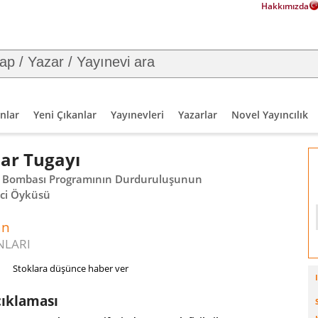
Hakkımızda
nlar
Yeni Çıkanlar
Yayınevleri
Yazarlar
Novel Yayıncılık
ar Tugayı
 Bombası Programının Durduruluşunun
ici Öyküsü
an
NLARI
Stoklara düşünce haber ver
çıklaması