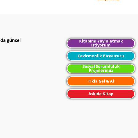
nda güncel
Kitabımı Yayınlatmak
İstiyorum
Çevirmenlik Başvurusu
Sosyal Sorumluluk
Projelerimiz
Tıkla Gel & Al
Askıda Kitap