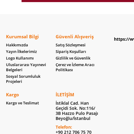
Kurumsal Bilgi
Güvenli Alışveriş
https://w
Hakkımızda
Satış Sözleşmesi
Yayın İlkelerimiz
Sipariş Koşulları
Logo Kullanımı
Gizlilik ve Güvenlik
Uluslararası Yayınevi
Çerez ve İzleme Aracı
Belgeleri
Politikası
Sosyal Sorumluluk
Projeleri
Kargo
İLETIŞIM
Kargo ve Teslimat
İstiklal Cad. Han
Geçidi Sok. No:116/
3B Hazzo Pulo Pasajı
Beyoğlu/İstanbul
Telefon:
+90 212 706 75 70