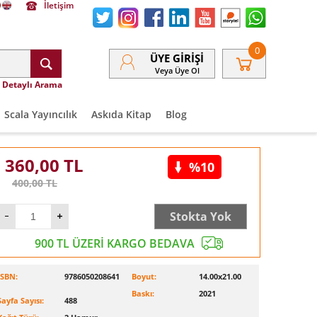
İletişim
0
ÜYE GIRIŞI
Veya Üye Ol
Detaylı Arama
Scala Yayıncılık
Askıda Kitap
Blog
360,00
TL
%10
400,00
TL
Stokta Yok
900 TL ÜZERİ KARGO BEDAVA
ISBN:
9786050208641
Boyut:
14.00x21.00
Baskı:
2021
Sayfa Sayısı:
488