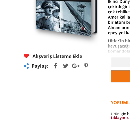
İkinci Dün
çekirdeğin
çok tehlike
Amerikalıla
bir atom b
Almanların
epey yol ka
Hitler’in b
kavuşacağı 
komandolar
Alışveriş Listeme Ekle
bombası pr
elit birlik
Paylaş:
sabotaj yap
Casuslar T
yarışını es
radyoaktivi
bombası atı
merak ile a
alıyor.
YORUML
Hem bilim 
Ürün için 
tıklayınız.