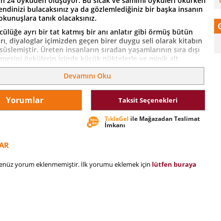
n 24 öyküden oluşuyor. Bu sıcak ve samimi öyküleri okurken
endinizi bulacaksınız ya da gözlemlediğiniz bir başka insanın
okunuşlara tanık olacaksınız.
ülüğe ayrı bir tat katmış bir anı anlatır gibi örmüş bütün
rı, diyaloglar içimizden geçen birer duygu seli olarak kitabın
 süslemiştir. Üreten insanların sıradan yaşamlarının sıra dışı
mesini öykülerin içinde küçük nüktelerle ve minik alt
esleyerek emekten yani bir dille, toplumsal gerçekçi yanıyla
Devamını Oku
e çalıştığı sosyal sınıfın içinde gidip gelmiştir.
nuşma diliyle yazmıştır. Her öykü hayatın güncelliği içinden
rarak taze ve canlılığını korumuştur. Kullandığı konuşma
Yorumlar
Taksit Seçenekleri
aklığını öyle bir kullanmış ki sanki yanı başında yaşıyor hissi
tır.
TıklaGel
ile Mağazadan Teslimat
İmkanı
cadele ve kurtuluşun yine insanların kendi ellerinde olduğu
klanmış bu güzel öyküleri bir solukta okuyacaksınız.
AR
henüz yorum eklenmemiştir. İlk yorumu eklemek için
lütfen buraya