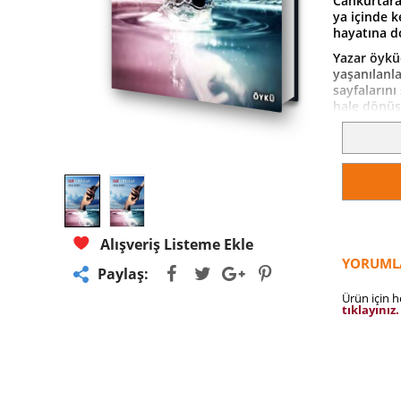
Cankurtara
ya içinde k
hayatına d
Yazar öyküc
yaşanılanla
sayfalarını
hale dönüş
öykülerle b
beslendiği v
Öyküleri ko
adeta fışkı
dilinin sıc
uyandırmış
Arayış, mü
Alışveriş Listeme Ekle
fikrine oda
YORUML
Paylaş:
Ürün için 
tıklayınız.