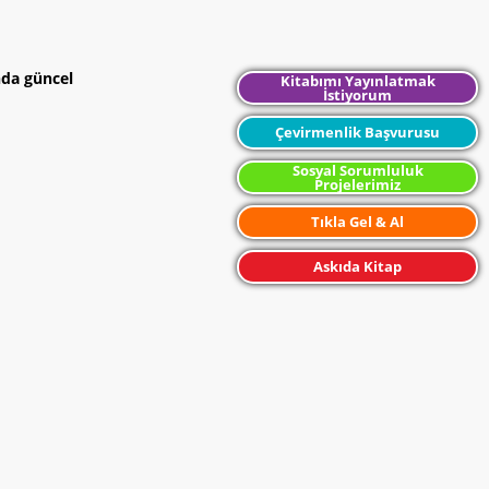
nda güncel
Kitabımı Yayınlatmak
İstiyorum
Çevirmenlik Başvurusu
Sosyal Sorumluluk
Projelerimiz
Tıkla Gel & Al
Askıda Kitap