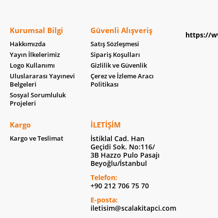
Kurumsal Bilgi
Güvenli Alışveriş
https://w
Hakkımızda
Satış Sözleşmesi
Yayın İlkelerimiz
Sipariş Koşulları
Logo Kullanımı
Gizlilik ve Güvenlik
Uluslararası Yayınevi
Çerez ve İzleme Aracı
Belgeleri
Politikası
Sosyal Sorumluluk
Projeleri
Kargo
İLETIŞIM
Kargo ve Teslimat
İstiklal Cad. Han
Geçidi Sok. No:116/
3B Hazzo Pulo Pasajı
Beyoğlu/İstanbul
Telefon:
+90 212 706 75 70
E-posta:
iletisim@scalakitapci.com