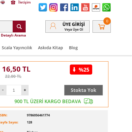
İletişim
0
ÜYE GIRIŞI
Veya Üye Ol
Detaylı Arama
Scala Yayıncılık
Askıda Kitap
Blog
16,50
TL
%25
22,00
TL
Stokta Yok
900 TL ÜZERİ KARGO BEDAVA
ISBN:
9786056461774
Sayfa Sayısı:
128