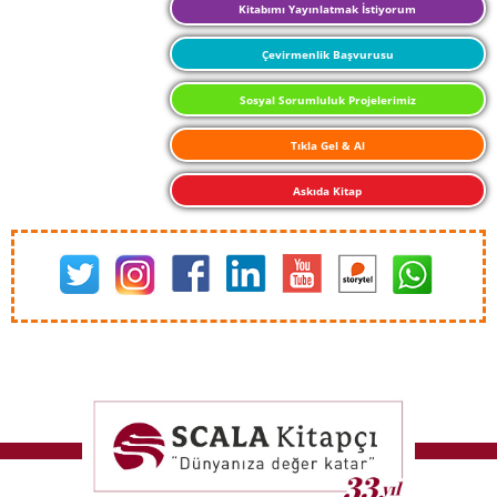
Kitabımı Yayınlatmak İstiyorum
Çevirmenlik Başvurusu
Sosyal Sorumluluk Projelerimiz
Tıkla Gel & Al
Askıda Kitap