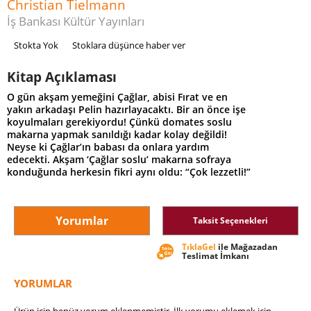
Christian Tielmann
İş Bankası Kültür Yayınları
Stokta Yok
Stoklara düşünce haber ver
Kitap Açıklaması
O gün akşam yemeğini Çağlar, abisi Fırat ve en
yakın arkadaşı Pelin hazırlayacaktı. Bir an önce işe
koyulmaları gerekiyordu! Çünkü domates soslu
makarna yapmak sanıldığı kadar kolay değildi!
Neyse ki Çağlar’ın babası da onlara yardım
edecekti. Akşam ‘Çağlar soslu’ makarna sofraya
konduğunda herkesin fikri aynı oldu: “Çok lezzetli!”
Yorumlar
Taksit Seçenekleri
TıklaGel
ile Mağazadan
Teslimat İmkanı
YORUMLAR
Ürün için henüz yorum eklenmemiştir. İlk yorumu eklemek için