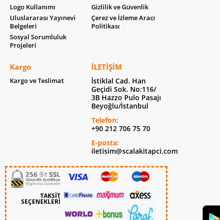
Logo Kullanımı
Gizlilik ve Güvenlik
Uluslararası Yayınevi
Çerez ve İzleme Aracı
Belgeleri
Politikası
Sosyal Sorumluluk
Projeleri
Kargo
İLETIŞIM
Kargo ve Teslimat
İstiklal Cad. Han
Geçidi Sok. No:116/
3B Hazzo Pulo Pasajı
Beyoğlu/İstanbul
Telefon:
+90 212 706 75 70
E-posta:
iletisim@scalakitapci.com
TAKSİT
SEÇENEKLERİ