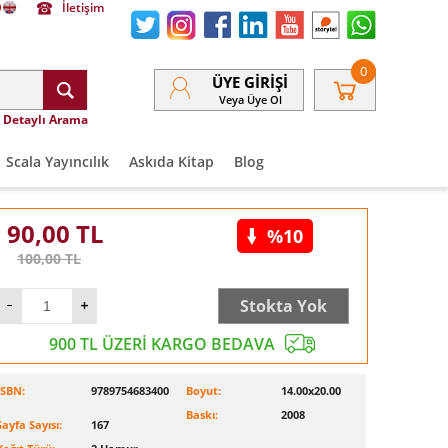
İletişim
0
ÜYE GIRIŞI
Veya Üye Ol
Detaylı Arama
Scala Yayıncılık
Askıda Kitap
Blog
90,00
TL
%10
100,00
TL
Stokta Yok
900 TL ÜZERİ KARGO BEDAVA
ISBN:
9789754683400
Boyut:
14.00x20.00
Baskı:
2008
Sayfa Sayısı:
167