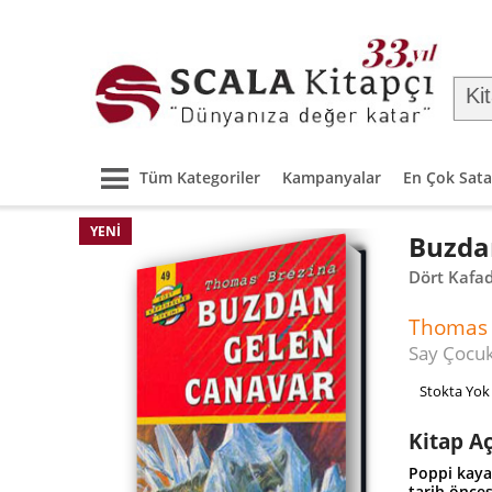
Tüm Kategoriler
Kampanyalar
En Çok Sata
YENI
Buzda
Dört Kafad
Thomas 
Say Çocu
Stokta Yok
Kitap A
Poppi kayak
tarih önce