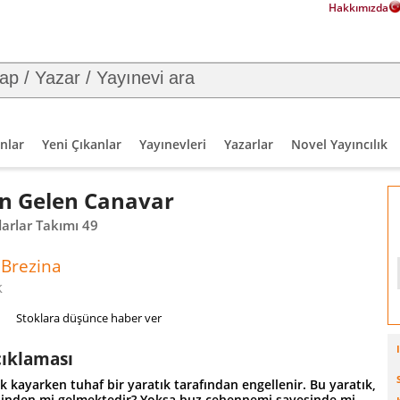
Hakkımızda
nlar
Yeni Çıkanlar
Yayınevleri
Yazarlar
Novel Yayıncılık
n Gelen Canavar
arlar Takımı 49
Brezina
k
Stoklara düşünce haber ver
çıklaması
 kayarken tuhaf bir yaratık tarafından engellenir. Bu yaratık,
sinden mi gelmektedir? Yoksa buz cehennemi sayesinde mi