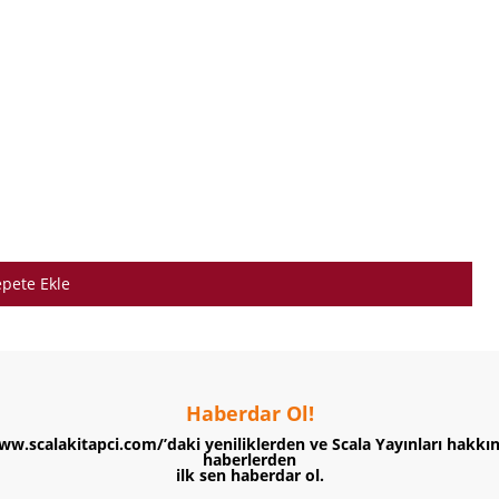
pete Ekle
Haberdar Ol!
ww.scalakitapci.com/’daki yeniliklerden ve Scala Yayınları hakkı
haberlerden
ilk sen haberdar ol.