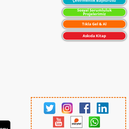
Çevirmenlik Başvurusu
Sosyal Sorumluluk
Projelerimiz
Tıkla Gel & Al
Askıda Kitap