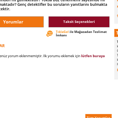
aktadır? Genç detektifler bu soruların yanıtlarını bulmakta
ektir.
Yorumlar
Taksit Seçenekleri
TıklaGel
ile Mağazadan Teslimat
İmkanı
AR
henüz yorum eklenmemiştir. İlk yorumu eklemek için
lütfen buraya
Tüm Yorumlar