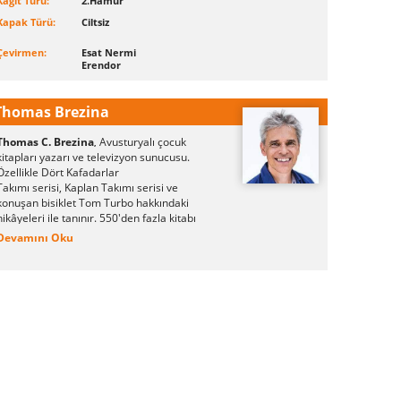
Kağıt Türü:
2.Hamur
Kapak Türü:
Ciltsiz
Çevirmen:
Esat Nermi
Erendor
Thomas Brezina
Thomas C. Brezina
Avusturyalı çocuk
,
kitapları yazarı ve televizyon sunucusu.
Özellikle Dört Kafadarlar
Takımı serisi, Kaplan Takımı serisi ve
konuşan bisiklet Tom Turbo hakkındaki
hikâyeleri ile tanınır. 550'den fazla kitabı
yayınlanan yazarın eserleri 35 dile
Devamını Oku
çevrilmiştir.
Brezina, yazarlığa okul günlerinde başlmış ve
"Tim, Tom ve Dominik" adlı TV kukla gösterisi
için yazdığı senaryoları ile 1978 yılında
"Büyük Avusturya Gençlik Ödlülü"'nü 15
yaşındayken kazanmıştır. Ardından Arminio
Rothstein'da (Avusturya'da Clown Habakkuk
adıyla bilinir) kuklacı olarak çalışmış ve
sihirbaz Tintifax gibi rollerde oynamıştır.