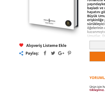
yaşındayke
başladı ve 
hayatını gö
Büyük Umut
erişkinliğe
sürükleyici
öğelerinin
kazanmıştı
Umutlar, Di
Âli Yücel K
Alışveriş Listeme Ekle
Paylaş:
YORUML
Ürün için 
tıklayınız.