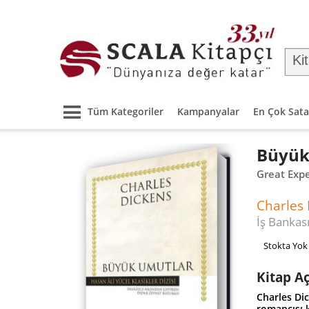
Tüm Kategoriler
Kampanyalar
En Çok Sata
Büyük
Great Exp
Charles
İş Bankası
Stokta Yok
Kitap A
Charles Dic
romancısı k