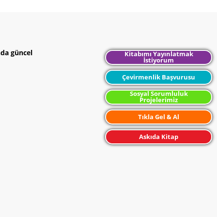
nda güncel
Kitabımı Yayınlatmak
İstiyorum
Çevirmenlik Başvurusu
Sosyal Sorumluluk
Projelerimiz
Tıkla Gel & Al
Askıda Kitap