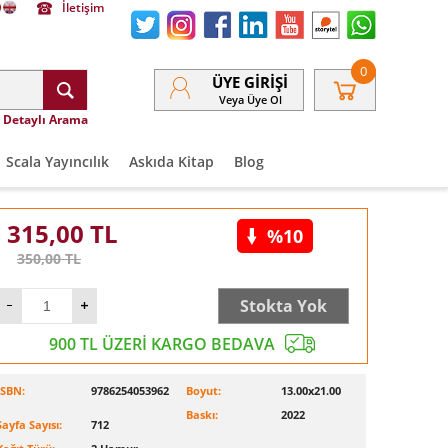
İletişim
0
ÜYE GIRIŞI
Veya Üye Ol
Detaylı Arama
Scala Yayıncılık
Askıda Kitap
Blog
315,00
TL
%10
350,00
TL
Stokta Yok
900 TL ÜZERİ KARGO BEDAVA
ISBN:
9786254053962
Boyut:
13.00x21.00
Baskı:
2022
Sayfa Sayısı:
712