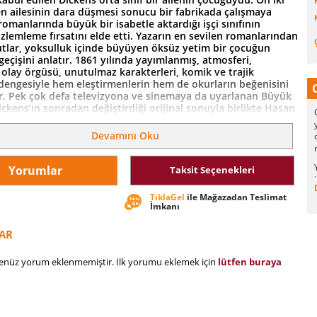
n ailesinin dara düşmesi sonucu bir fabrikada çalışmaya
romanlarında büyük bir isabetle aktardığı işçi sınıfının
zlemleme fırsatını elde etti. Yazarın en sevilen romanlarından
lar, yoksulluk içinde büyüyen öksüz yetim bir çocuğun
 geçişini anlatır. 1861 yılında yayımlanmış, atmosferi,
 olay örgüsü, unutulmaz karakterleri, komik ve trajik
 dengesiyle hem eleştirmenlerin hem de okurların beğenisini
r. Pek çok defa televizyona ve sinemaya da uyarlanan Büyük
ckens’ın sonradan değiştirdiği orijinal sonuyla birlikte Hasan
lasikler Dizisi’nde okurlarıyla buluşuyor.
Devamını Oku
Yorumlar
Taksit Seçenekleri
TıklaGel
ile Mağazadan Teslimat
İmkanı
AR
henüz yorum eklenmemiştir. İlk yorumu eklemek için
lütfen buraya