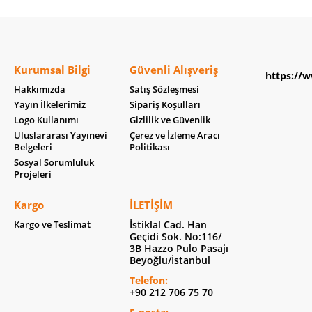
Kurumsal Bilgi
Güvenli Alışveriş
https://w
Hakkımızda
Satış Sözleşmesi
Yayın İlkelerimiz
Sipariş Koşulları
Logo Kullanımı
Gizlilik ve Güvenlik
Uluslararası Yayınevi
Çerez ve İzleme Aracı
Belgeleri
Politikası
Sosyal Sorumluluk
Projeleri
Kargo
İLETIŞIM
Kargo ve Teslimat
İstiklal Cad. Han
Geçidi Sok. No:116/
3B Hazzo Pulo Pasajı
Beyoğlu/İstanbul
Telefon:
+90 212 706 75 70