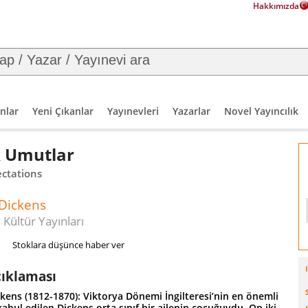
Hakkımızda
nlar
Yeni Çıkanlar
Yayınevleri
Yazarlar
Novel Yayıncılık
 Umutlar
ectations
 Dickens
 Kültür Yayınları
Stoklara düşünce haber ver
çıklaması
kens (1812-1870): Viktorya Dönemi İngilteresi’nin en önemli
abul edilen Dickens orta sınıf bir ailenin çocuğuydu. On iki