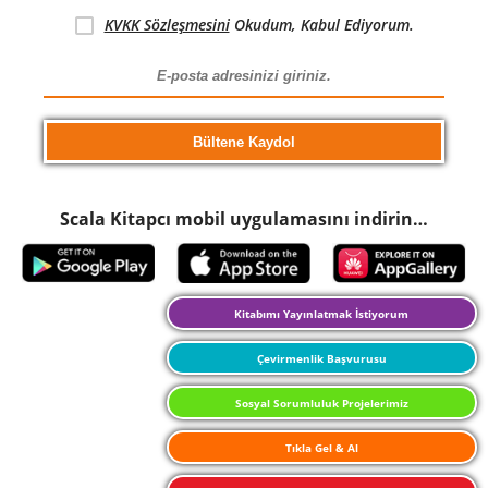
KVKK Sözleşmesini
Okudum, Kabul Ediyorum.
Scala Kitapcı mobil uygulamasını indirin…
Kitabımı Yayınlatmak İstiyorum
Çevirmenlik Başvurusu
Sosyal Sorumluluk Projelerimiz
Tıkla Gel & Al