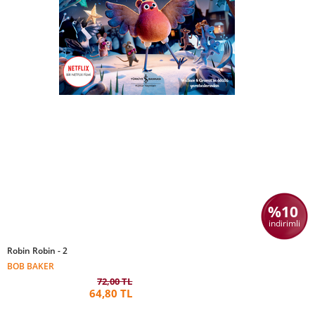
%10
indirimli
Robin Robin - 2
BOB BAKER
72,00 TL
64,80 TL