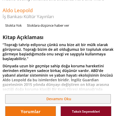
Aldo Leopold
İş Bankası Kültür Yayınları
Stokta Yok
Stoklara düşünce haber ver
Kitap Açıklaması
“Toprağı tahrip ediyoruz çünkü onu bize ait bir mülk olarak
görüyoruz. Toprağı bizim de ait olduğumuz bir topluluk olarak
görmeye başladığımızda onu sevgi ve saygıyla kullanmaya
başlayabiliriz.”
Dünyada uzun bir geçmişe sahip doğa koruma hareketini
derinden etkileyen sadece birkaç düşünür vardır. ABD’de
yabanıl alanlar sisteminin ve yaban hayatı ekolojisinin öncüsü
Aldo Leopold da bu isimlerden biridir. İngiliz Guardian
gazetesinin 2015 yılında dünyayı değiştiren on kitap arasına
seçtiği doğa koruma klasiği Bir Kum Yöresi Almanağı’nda
Leopold, ekoloji bilimini tarihle, felsefeyle, edebiyatla
birleştirerek okuru “Bir Dağ Gibi Düşünmeye” davet ediyor.
Devamını Oku
Doğayla ve canlılarla kurduğu empatiyle, şiirsel diliyle, nükteli
sözleriyle içimize işleyerek, yediden yetmişe herkesi doğa
Yorumlar
Taksit Seçenekleri
korumacı yapıyor. Bizleri geleceğimizin yegâne teminatı olan