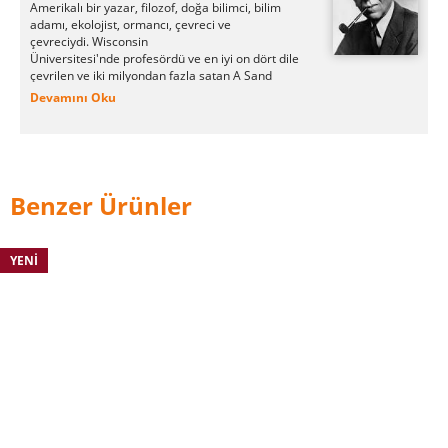
Amerikalı bir yazar, filozof, doğa bilimci, bilim
adamı, ekolojist, ormancı, çevreci ve
çevreciydi.
Wisconsin
Üniversitesi'nde profesördü ve en iyi on dört dile
çevrilen ve iki milyondan fazla satan A Sand
County Almanac (1949) adlı kitabıyla tanınır.
Devamını Oku
Leopold, modern çevre etiğinin gelişmesinde ve
vahşi doğanın korunması hareketinde etkili
olmuştur. Doğa ve vahşi yaşamı koruma etiği,
araziyle ilgili ekosentrik veya bütünsel etiği
ile çevre hareketi üzerinde derin bir etkiye
Benzer Ürünler
sahipti . Biyoçeşitlilik ve ekolojiyi vurguladı ve
yaban hayatı yönetimi biliminin kurucusuydu
YENI