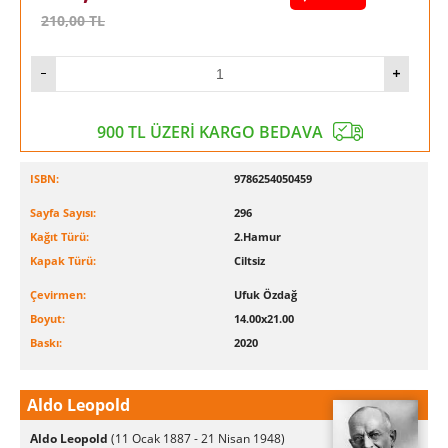
210,00
TL
900 TL ÜZERİ KARGO BEDAVA
ISBN:
9786254050459
Sayfa Sayısı:
296
Kağıt Türü:
2.Hamur
Kapak Türü:
Ciltsiz
Çevirmen:
Ufuk Özdağ
Boyut:
14.00x21.00
Baskı:
2020
Aldo Leopold
Aldo Leopold
(11 Ocak 1887 - 21 Nisan 1948)