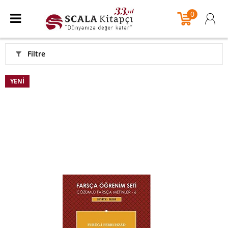
0
Filtre
YENI