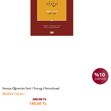
%10
indirimli
Farsça Öğrenim Seti / Furug-i Ferruhzad
BIHRÜZ CELALI
200,00 TL
180,00 TL