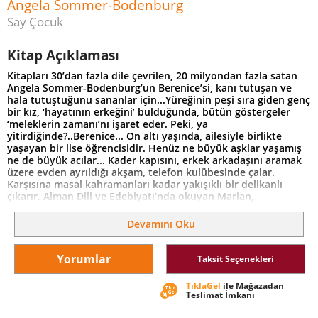
Angela Sommer-Bodenburg
Say Çocuk
Kitap Açıklaması
Kitapları 30’dan fazla dile çevrilen, 20 milyondan fazla satan
Angela Sommer-Bodenburg’un Berenice’si, kanı tutuşan ve
hala tutuştuğunu sananlar için...Yüreğinin peşi sıra giden genç
bir kız, ‘hayatının erkeğini’ bulduğunda, bütün göstergeler
‘meleklerin zamanı’nı işaret eder. Peki, ya
yitirdiğinde?..Berenice... On altı yaşında, ailesiyle birlikte
yaşayan bir lise öğrencisidir. Henüz ne büyük aşklar yaşamış
ne de büyük acılar... Kader kapısını, erkek arkadaşını aramak
üzere evden ayrıldığı akşam, telefon kulübesinde çalar.
Karşısına masal kahramanları kadar yakışıklı bir delikanlı
çıkarır. Alman Dili ve Edebiyatı’nda okuyan Marian,
Berenice’nin üzgün yüreğini neşeyle doldurur. Dünya
Marian’la daha güzel, daha yaşanılası bir yerdir artık. Ancak
Devamını Oku
sihir bir gün apansızın bozulur. Marian, "Gonca rahat rahat
yapraklarını açsın; dünyanın solmaması için uğraşacağım!" der
ve kaybolur.
Yorumlar
Taksit Seçenekleri
TıklaGel
ile Mağazadan
Teslimat İmkanı