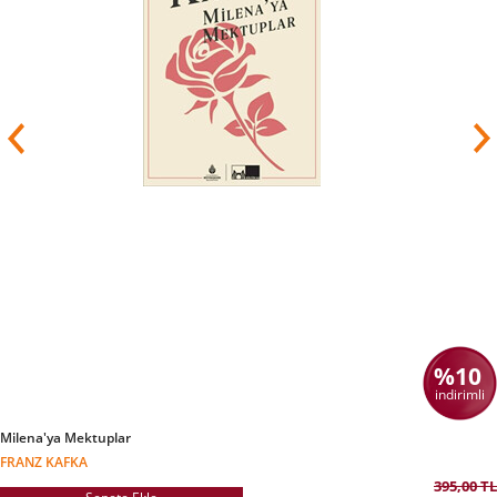
%10
indirimli
Milena'ya Mektuplar
FRANZ KAFKA
395,00 TL