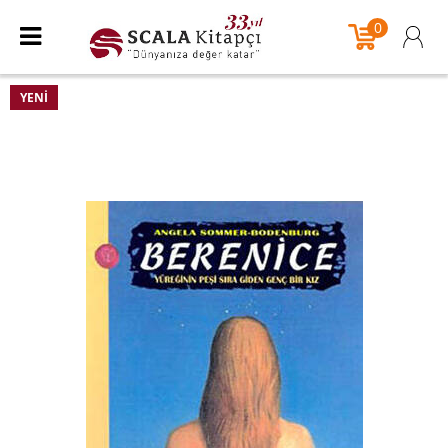
0
YENI