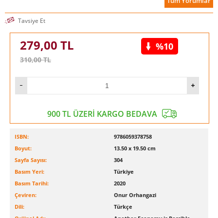
Tüm Yorumlar
kaynaklanan insani ızdırabı kanıtladığı anda, paylaşım ve
dayanışma kültürleri üzerinde temellenen ve bazıları bu tam
vaktinde yazılmış olan çığır açıcı kitapta incelenmiş olan,
Tavsiye Et
ekonomik yaşamı örgütlemenin alternatif yolları ortaya çıktı.
Mutlaka okunması gerekiyor”.
279,00
TL
%10
-Paul Mason, Kapitalizm Sonrası: Geleceğimiz İçin Bir
310,00
TL
Kılavuz’un yazarı
900 TL ÜZERİ KARGO BEDAVA
ISBN:
9786059378758
Boyut:
13.50 x 19.50 cm
Sayfa Sayısı:
304
Basım Yeri:
Türkiye
Basım Tarihi:
2020
Çeviren:
Onur Orhangazi
Dili:
Türkçe