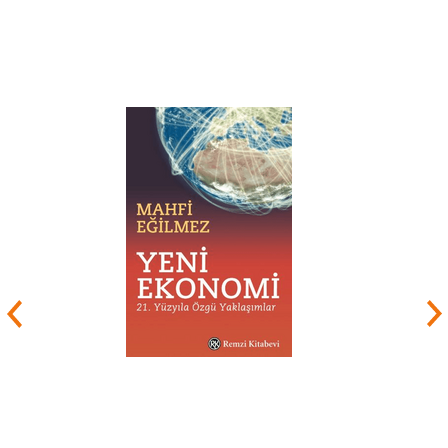
vermeye devam etmektedir. Derslerin içeriğini;
kentsel ve bölgesel siyasetin karşılaştırmalı
analizi, enformasyon toplumunun sosyolojisi ve
enformasyon teknolojisi ve toplumu
oluşturmaktadır.
Castells ayrıca, UNESCO, Uluslararası Çalışma
Örgütü (ILO), Birleşmiş Milletler Kalkınma
Programı (UNDP), ABD Uluslararası Kalkınma
Ajansı (USAID), Avrupa Komisyonu (EC), Şili
(Allende yönetimi), Meksika, Fransa, Ekvator,
Rusya, Brezilya, Portekiz, İspanya ve Güney
Afrika hükümetlerine danışmanlık yapmıştır.