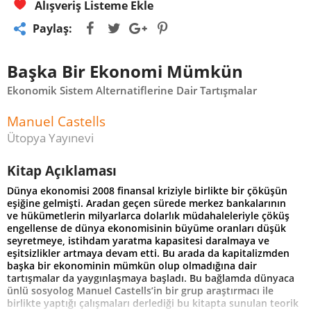
Alışveriş Listeme Ekle
Paylaş:
Başka Bir Ekonomi Mümkün
Ekonomik Sistem Alternatiflerine Dair Tartışmalar
Manuel Castells
Ütopya Yayınevi
Kitap Açıklaması
Dünya ekonomisi 2008 finansal kriziyle birlikte bir çöküşün
eşiğine gelmişti. Aradan geçen sürede merkez bankalarının
ve hükümetlerin milyarlarca dolarlık müdahaleleriyle çöküş
engellense de dünya ekonomisinin büyüme oranları düşük
seyretmeye, istihdam yaratma kapasitesi daralmaya ve
eşitsizlikler artmaya devam etti. Bu arada da kapitalizmden
başka bir ekonominin mümkün olup olmadığına dair
tartışmalar da yaygınlaşmaya başladı. Bu bağlamda dünyaca
ünlü sosyolog Manuel Castells’in bir grup araştırmacı ile
birlikte yaptığı çalışmaları derlediği bu kitapta sunulan teorik