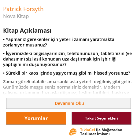
Patrick Forsyth
Nova Kitap
Kitap Açıklaması
• Yapmanız gerekenler için yeterli zamanı yaratmakta
zorlanıyor musunuz?
• İşyerinizdeki bilgisayarınızın, telefonunuzun, tabletinizin (ve
dahasının) sizi asıl konudan uzaklaştırmak için işbirliği
yaptığını mı düşünüyorsunuz?
• Sürekli bir kaos içinde yaşıyormuş gibi mi hissediyorsunuz?
Zaman göreli olabilir ama sanki asla yeterli değilmiş gibi gelir.
Günümüzde meşgulseniz normalsiniz demektir. Modern
çalışma ortamının hızı asla düşmez; teslim tarihleri, baskı ve
stres sürekli bir mücadeleyi gerekli kılar. Hayatta kalmak ve
Devamını Oku
başarılı olmak için üretken, verimli ve etkin olmalısınız. Başarı
kendiliğinden gelmez. Onu siz gerçekleştirirsiniz. Aynı durum
çalışma modeliniz için de geçerlidir, onu iyi veya kötü, siz
Yorumlar
Taksit Seçenekleri
yaratırsınız. Zaman yönetimi, hedeflediğiniz sonuçları elde
etmeyi mümkün kılacak etkinlik ve verimliliği yaratmak için
TıklaGel
ile Mağazadan
aktif olarak çalışmaktır.
Teslimat İmkanı