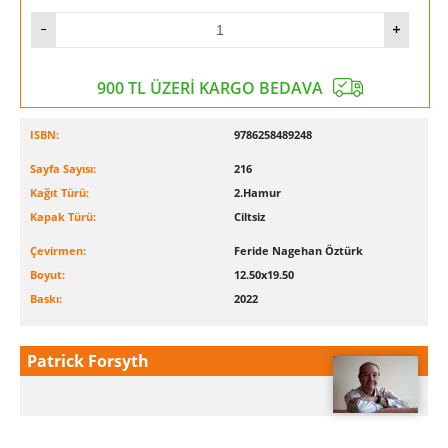
900 TL ÜZERİ KARGO BEDAVA
ISBN:
9786258489248
Sayfa Sayısı:
216
Kağıt Türü:
2.Hamur
Kapak Türü:
Ciltsiz
Çevirmen:
Feride Nagehan Öztürk
Boyut:
12.50x19.50
Baskı:
2022
Patrick Forsyth