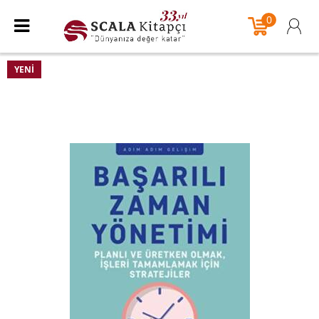
0
YENI