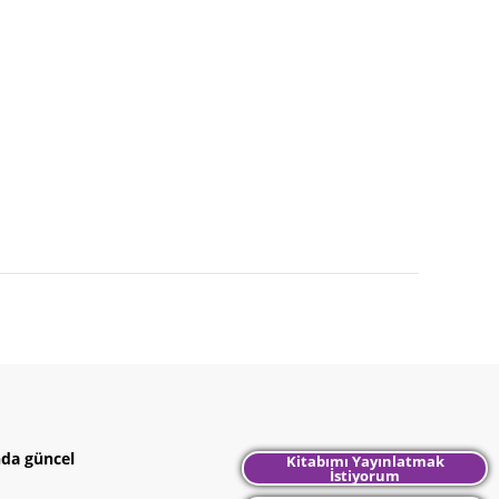
nda güncel
Kitabımı Yayınlatmak
İstiyorum