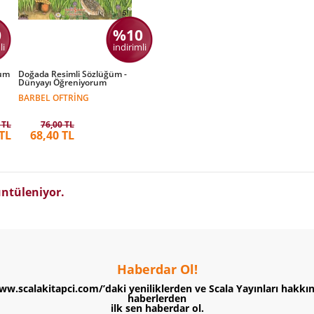
0
%10
li
indirimli
rum
Doğada Resimli Sözlüğüm -
Dünyayı Öğreniyorum
BARBEL OFTRING
 TL
76,00 TL
 TL
68,40 TL
ntüleniyor.
Haberdar Ol!
ww.scalakitapci.com/’daki yeniliklerden ve Scala Yayınları hakkı
haberlerden
ilk sen haberdar ol.