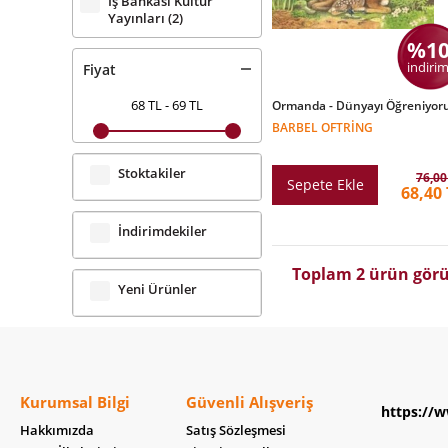
İş Bankası Kültür
Yayınları
(2)
%1
indirim
Fiyat
68 TL
-
69 TL
Ormanda - Dünyayı Öğreniyo
BARBEL OFTRING
Stoktakiler
76,00
Sepete Ekle
68,40
İndirimdekiler
Toplam 2 ürün görü
Yeni Ürünler
Kurumsal Bilgi
Güvenli Alışveriş
https://w
Hakkımızda
Satış Sözleşmesi