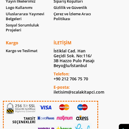
Yayın İlkelerimiz
Sipariş Koşulları
Logo Kullanımı
Gizlilik ve Güvenlik
Uluslararası Yayınevi
Çerez ve İzleme Aracı
Belgeleri
Politikası
Sosyal Sorumluluk
Projeleri
Kargo
İLETIŞIM
Kargo ve Teslimat
İstiklal Cad. Han
Geçidi Sok. No:116/
3B Hazzo Pulo Pasajı
Beyoğlu/İstanbul
Telefon:
+90 212 706 75 70
E-posta:
iletisim@scalakitapci.com
TAKSİT
SEÇENEKLERİ