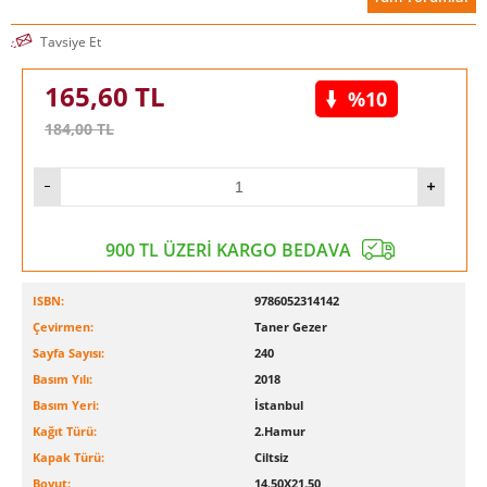
Tavsiye Et
165,60
TL
%10
184,00
TL
900 TL ÜZERİ KARGO BEDAVA
ISBN:
9786052314142
Çevirmen:
Taner Gezer
Sayfa Sayısı:
240
Basım Yılı:
2018
Basım Yeri:
İstanbul
Kağıt Türü:
2.Hamur
Kapak Türü:
Ciltsiz
Boyut:
14.50X21.50