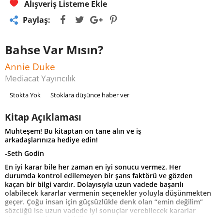
Alışveriş Listeme Ekle
Paylaş:
Bahse Var Mısın?
Annie Duke
Mediacat Yayıncılık
Stokta Yok
Stoklara düşünce haber ver
Kitap Açıklaması
Muhteşem! Bu kitaptan on tane alın ve iş
arkadaşlarınıza hediye edin!
-Seth Godin
En iyi karar bile her zaman en iyi sonucu vermez. Her
durumda kontrol edilemeyen bir şans faktörü ve gözden
kaçan bir bilgi vardır. Dolayısıyla uzun vadede başarılı
olabilecek kararlar vermenin seçenekler yoluyla düşünmekten
geçer. Çoğu insan için güçsüzlükle denk olan “emin değilim”
sözcüğü ise uzun vadede iyi sonuçlar verebilecek kararlar