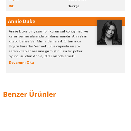
Dil:
Türkçe
Annie Duke
Annie Duke bir yazar, bir kurumsal konuşmacı ve
karar
verme alanında bir danışmandır. Annie’nin
kitabı, Bahse Var
Mısın: Belirsizlik Ortamında
Doğru Kararlar Vermek, ulus
çapında en çok
satan kitaplar arasına girmiştir. Eski bir po
ker
oyuncusu olan Annie, 2012 yılında emekli
olmadan önce
turnuvalarda 4 milyon dolardan
Devamını Oku
fazla ödül kazanmıştır. Pro
fesyonel oyunculuğa
başlamadan Pensilvanya
Üniversitesinde
kendisine Ulusal Bilim Kurumu
tarafından verilen burs ile
bilişsel psikoloji
okumuştur.
Annie, Karar Eğitimi Birliğinin eş
Benzer Ürünler
kurucularındandır. Kâr
amacı gütmeyen bir
kuruluş olan birliğin misyonu, öğrencilerin
karar yetenekleri eğitimi almalarını sağlayarak
hayatlarını daha
iyi hâle getirmektir. Annie aynı
zamanda Ulusal Okul-Sonrası
Yıldızları Kuruluna
ve Franklin Enstitüsü yönetim kuruluna
üyedir.
2020 yılında ise Demokrasiyi Yenileme
Girişiminin
kuruluna katılmıştır.