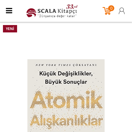
0
YENI