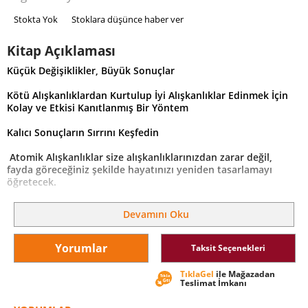
Stokta Yok
Stoklara düşünce haber ver
Kitap Açıklaması
Küçük Değişiklikler, Büyük Sonuçlar
Kötü Alışkanlıklardan Kurtulup İyi Alışkanlıklar Edinmek İçin
Kolay ve Etkisi Kanıtlanmış Bir Yöntem
Kalıcı Sonuçların Sırrını Keşfedin
Atomik Alışkanlıklar size alışkanlıklarınızdan zarar değil,
fayda göreceğiniz şekilde hayatınızı yeniden tasarlamayı
öğretecek.
Hedefleriniz ne olursa olsun, Atomik Alışkanlıklar size her
Devamını Oku
geçen gün %1 daha iyiye gitmeniz için etkisi kanıtlanmış bir
çerçeve sunuyor. Şimdi arkanıza yaslanın, alışkanlıkları
şekillendirme konusunda dünyanın önde gelen
Yorumlar
Taksit Seçenekleri
uzmanlarından biri olan James Clear’dan, iyi alışkanlıklar
edinirken kötü alışkanlıklardan kurtulmanın yollarını
TıklaGel
ile Mağazadan
öğreneceğiz.
Teslimat İmkanı
Clear, karmaşık konuları günlük yaşamda ve iş hayatında