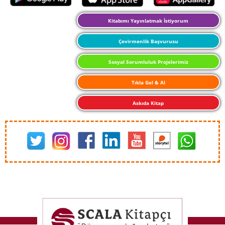
Kitabımı Yayınlatmak İstiyorum
Çevirmenlik Başvurusu
Sosyal Sorumluluk Projelerimiz
Tıkla Gel & Al
Askıda Kitap