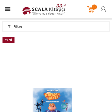
0
Filtre
YENI