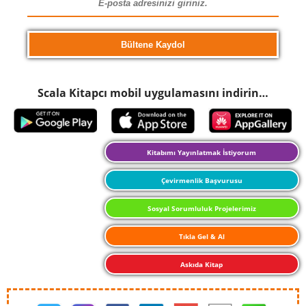
Scala Kitapcı mobil uygulamasını indirin…
Kitabımı Yayınlatmak İstiyorum
Çevirmenlik Başvurusu
Sosyal Sorumluluk Projelerimiz
Tıkla Gel & Al
Askıda Kitap