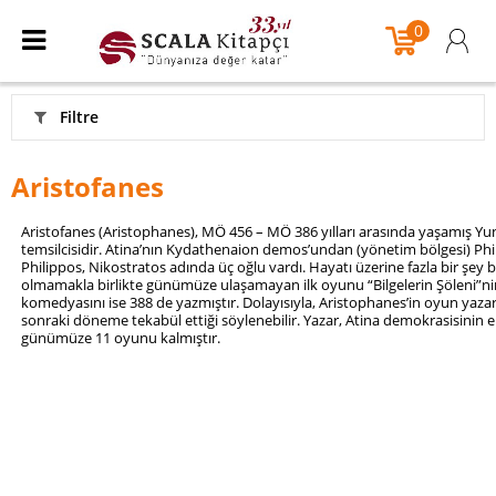
0
Filtre
Aristofanes
Aristofanes (Aristophanes), MÖ 456 – MÖ 386 yılları arasında yaşamış Y
temsilcisidir. Atina’nın Kydathenaion demos’undan (yönetim bölgesi) Phi
Philippos, Nikostratos adında üç oğlu vardı. Hayatı üzerine fazla bir şey bi
olmamakla birlikte günümüze ulaşamayan ilk oyunu “Bilgelerin Şöleni”ni
komedyasını ise 388 de yazmıştır. Dolayısıyla, Aristophanes’in oyun yaza
sonraki döneme tekabül ettiği söylenebilir. Yazar, Atina demokrasisinin 
günümüze 11 oyunu kalmıştır.