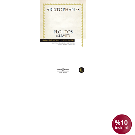
%10
indirimli