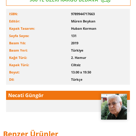
ISBN:
9789944717663
Editör:
Müren Beykan
Kapak Tasarım:
Huban Korman
Sayfa Sayısı:
131
Basım Yılı:
2019
Basım Yeri:
Türkiye
Kağıt Türü:
2. Hamur
Kapak Türü:
Ciltsiz
Boyut:
13.00 x 19.50
Dil:
Türkçe
Necati Güngör
Benzer Ürünler