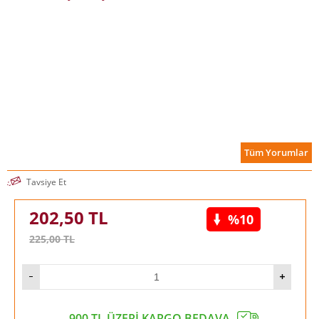
Tüm Yorumlar
Tavsiye Et
202,50
TL
%10
225,00
TL
900 TL ÜZERİ KARGO BEDAVA