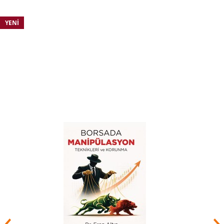
Gürcistan, Polonya ve Romanya da kamusal
politika geliştirme projelerinde görev almıştır.
YENI
Kurucular arasında bulundugu Yönetim
Danışmanları Derneği' nin ilk dönemlerinde
başkanlığını yapmıştır; halen Onur Başkanıdır.
Devlet Planlama Teşkilat tarafından beş
uzmanlık çalışması, çeşitli gazete ve dergilerde
yaklaşık otuz mesleki makalesi ile basınla yaptığı
çok sayıda görüşmesi yayınlanmıştır. İngilizce,
Fransızca, İspanyolca, İtalyanca ve Arapça bilir.
Kırk beş yolluk iş ortağı, Esin ile evlidir ve
Bora’nın babasıdır. Washington, DC' de
yaşamaktadır.