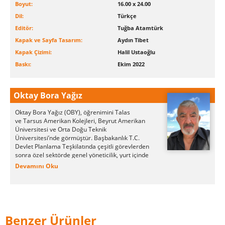
Boyut:
16.00 x 24.00
Dil:
Türkçe
Editör:
Tuğba Atamtürk
Kapak ve Sayfa Tasarım:
Aydın Tibet
Kapak Çizimi:
Halil Ustaoğlu
Baskı:
Ekim 2022
Oktay Bora Yağız
Oktay Bora Yağız (OBY), öğrenimini Talas
ve
Tarsus Amerikan Kolejleri, Beyrut Amerikan
Üniversitesi ve Orta Doğu Teknik
Üniversitesi’nde görmüştür. Başbakanlık T.C.
Devlet Planlama Teşkilatında çeşitli görevlerden
sonra özel sektörde genel yöneticilik, yurt içinde
ve dışında kırk kadar şirketin yönetim veya
Devamını Oku
yürütme kurulu üyeliği ve başkanlığını yapmıştır.
Türkiye' de OBEY ve POINT, ABD'de
DynaChange yönetim danışmanlık şirketlerinin
kurucu ortağı ve başkanı olan OBY, bu şirketler
üzerinden üç yüzü aşkın stratejik yönlendirim ve
kurumsal yapılandırma projesini tasarımlayıp
Benzer Ürünler
yönetmiş, Almanya, Endonezya, İngiltere,