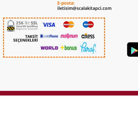
E-posta:
iletisim@scalakitapci.com
TAKSİT
SEÇENEKLERİ