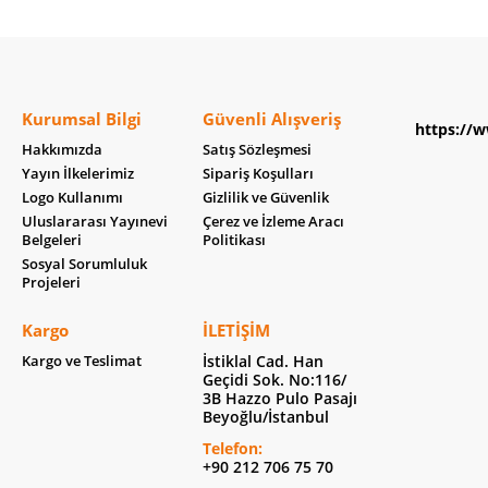
Kurumsal Bilgi
Güvenli Alışveriş
https://w
Hakkımızda
Satış Sözleşmesi
Yayın İlkelerimiz
Sipariş Koşulları
Logo Kullanımı
Gizlilik ve Güvenlik
Uluslararası Yayınevi
Çerez ve İzleme Aracı
Belgeleri
Politikası
Sosyal Sorumluluk
Projeleri
Kargo
İLETIŞIM
Kargo ve Teslimat
İstiklal Cad. Han
Geçidi Sok. No:116/
3B Hazzo Pulo Pasajı
Beyoğlu/İstanbul
Telefon:
+90 212 706 75 70