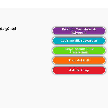
nda güncel
Kitabımı Yayınlatmak
İstiyorum
Çevirmenlik Başvurusu
Sosyal Sorumluluk
Projelerimiz
Tıkla Gel & Al
Askıda Kitap