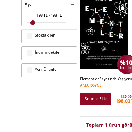
Fiyat
198 TL
-
198 TL
Stoktakiler
İndirimdekiler
%1
indirim
Yeni Ürünler
Elementler Sayesinde Yaşıyoru
ANJA ROYNE
220,00
Sepete Ekle
198,00 
Toplam 1 ürün görü