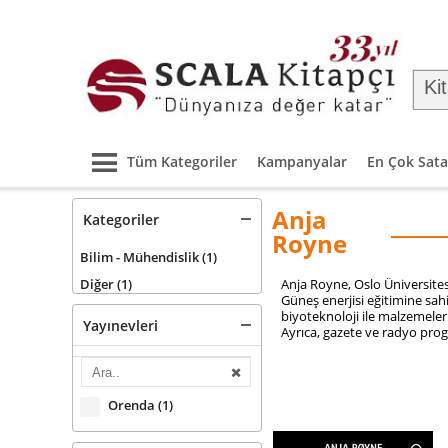
Tüm Kategoriler
Kampanyalar
En Çok Sata
Anja
Kategoriler
Royne
Bilim - Mühendislik
(1)
Diğer
(1)
Anja Royne, Oslo Üniversitesi
Güneş enerjisi eğitimine sahi
biyoteknoloji ile malzemeler
Yayınevleri
Ayrıca, gazete ve radyo prog
Orenda
(1)