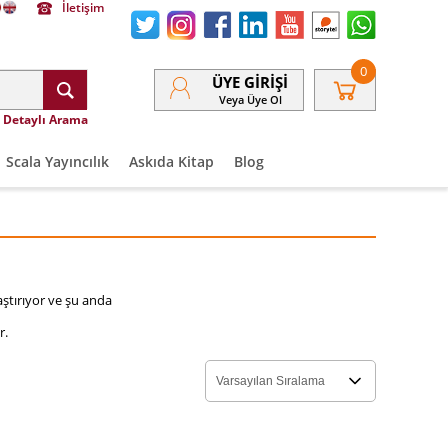
İletişim
0
ÜYE GIRIŞI
Veya Üye Ol
Detaylı Arama
Scala Yayıncılık
Askıda Kitap
Blog
aştırıyor ve şu anda
r.