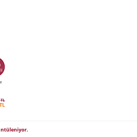
0
li
z
 TL
TL
ntüleniyor.