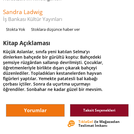
Sandra Ladwig
İş Bankası Kültür Yayınları
Stokta Yok
Stoklara düşünce haber ver
Kitap Açıklaması
Küçük Aslanlar, sınıfa yeni katılan Selma’yı
dinlerken bahçede bir gürültü koptu: Bahçedeki
şemsiye rüzgârdan sallanıp devrilmişti. Çocuklar,
öğretmenleriyle birlikte dışarı çıkarak bahçeyi
düzenlediler. Topladıkları kestanelerden hayvan
figürleri yaptılar. Yemekte patatesli bal kabağı
çorbası içtiler. Sonra da uçurtma uçurmayı
öğrendiler. Sonbahar ne kadar güzel bir mevsim.
Yorumlar
Taksit Seçenekleri
TıklaGel
ile Mağazadan
Teslimat İmkanı