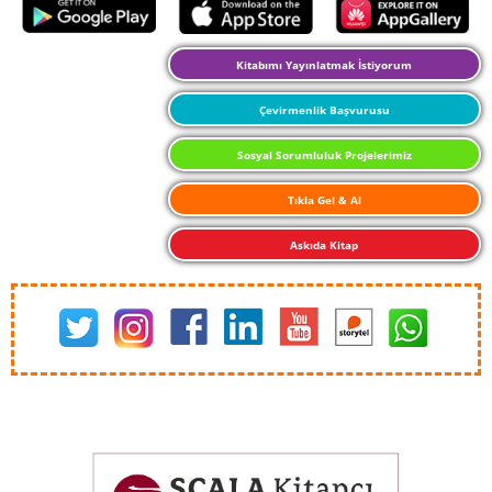
Kitabımı Yayınlatmak İstiyorum
Çevirmenlik Başvurusu
Sosyal Sorumluluk Projelerimiz
Tıkla Gel & Al
Askıda Kitap