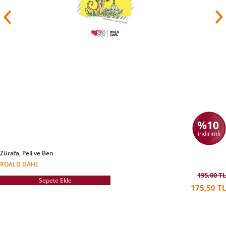
%10
indirimli
Zürafa, Peli ve Ben
ROALD DAHL
195,00 TL
Sepete Ekle
175,50 TL