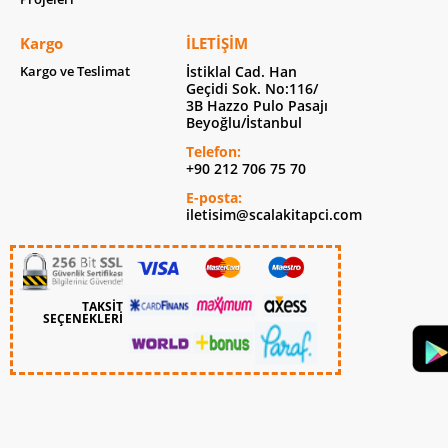
Kargo
İLETIŞIM
Kargo ve Teslimat
İstiklal Cad. Han
Geçidi Sok. No:116/
3B Hazzo Pulo Pasajı
Beyoğlu/İstanbul
Telefon:
+90 212 706 75 70
E-posta:
iletisim@scalakitapci.com
TAKSİT
SEÇENEKLERİ