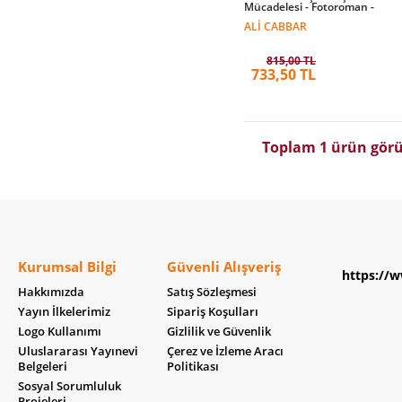
Mücadelesi - Fotoroman -
ALI CABBAR
815,00 TL
733,50 TL
Toplam 1 ürün görü
Kurumsal Bilgi
Güvenli Alışveriş
https://w
Hakkımızda
Satış Sözleşmesi
Yayın İlkelerimiz
Sipariş Koşulları
Logo Kullanımı
Gizlilik ve Güvenlik
Uluslararası Yayınevi
Çerez ve İzleme Aracı
Belgeleri
Politikası
Sosyal Sorumluluk
Projeleri