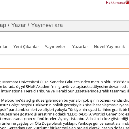
Hakkımızda
nlar
Yeni Çıkanlar
Yayınevleri
Yazarlar
Novel Yayıncılık
, Marmara Üniversitesi Güzel Sanatlar Fakültesi'nden mezun oldu. 1988'de 
ve burada üç yıl RHoK Akademi'nin gravür ve taşbaskı atölyesine devam etti.
l, İnternational Herald Tribune ve Herald Sun gazetelerinde grafik tasarımcı, i
Melbourne'da açtığı ilk sergilerinden bu yana birçok işinin öznesi kendisidir.
rsuz Gölge" sergisi Türkiye'nin politik geçmişiyle kişisel hesaplaşmasını yans
psiz" parti amblemleri ve afişleri yoluyla Türkiye'nin siyasi tarihine grafik bir ba
r Müzesi'nde gösterdiği araştırma odaklı "ELDORADO: A Wor(l)d Game" proje
ırmada sanatçının rolünü inceler. Aynı yıl İstanbul Adas'ta ilk kez gösterdiği 2
nlerine çağdaş bir Ölü Doğa olarak yaklaşır. Yanköşe güncel sanat alanındak
Son Gergedanı Ben Vurdum" bir kentsel alan projesi olarak insanın doğa üzer