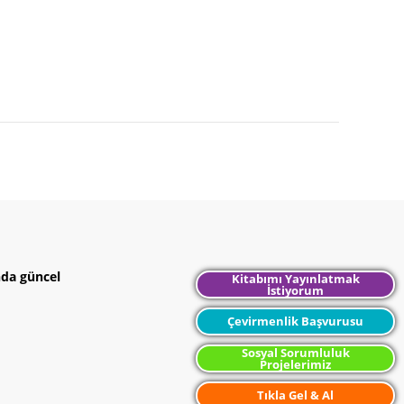
nda güncel
Kitabımı Yayınlatmak
İstiyorum
Çevirmenlik Başvurusu
Sosyal Sorumluluk
Projelerimiz
Tıkla Gel & Al