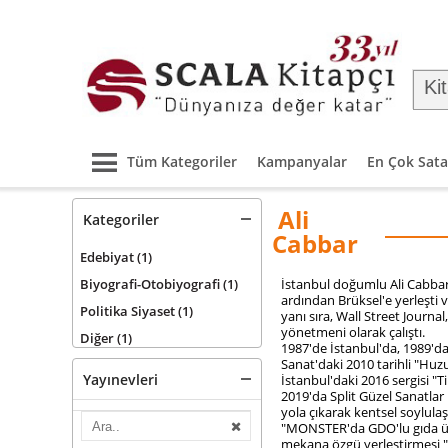
Tüm Kategoriler
Kampanyalar
En Çok Sata
Ali
Kategoriler
Cabbar
Edebiyat
(1)
Biyografi-Otobiyografi
(1)
İstanbul doğumlu Ali Cabbar
ardından Brüksel'e yerleşti 
Politika Siyaset
(1)
yanı sıra, Wall Street Journa
yönetmeni olarak çalıştı.
Diğer
(1)
1987'de İstanbul'da, 1989'da 
Sanat'daki 2010 tarihli "Huzu
Yayınevleri
İstanbul'daki 2016 sergisi "Ti
2019'da Split Güzel Sanatla
yola çıkarak kentsel soylulaşt
"MONSTER'da GDO'lu gıda ürü
mekana özgü yerleştirmesi "