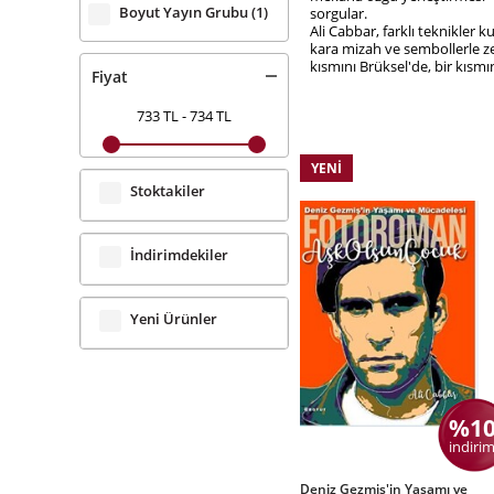
Boyut Yayın Grubu
(1)
sorgular.
Ali Cabbar, farklı teknikler k
kara mizah ve sembollerle zen
kısmını Brüksel'de, bir kısm
Fiyat
733 TL
-
734 TL
YENI
Stoktakiler
İndirimdekiler
Yeni Ürünler
%1
indirim
Deniz Gezmiş'in Yaşamı ve