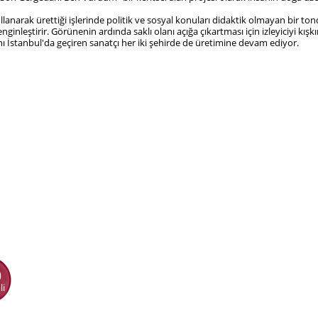
ullanarak ürettiği işlerinde politik ve sosyal konuları didaktik olmayan bir tond
ginleştirir. Görünenin ardında saklı olanı açığa çıkartması için izleyiciyi kış
ını İstanbul'da geçiren sanatçı her iki şehirde de üretimine devam ediyor.
0
li