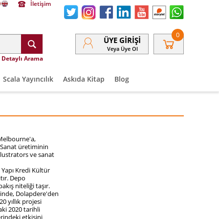
İletişim
0
ÜYE GIRIŞI
Veya Üye Ol
Detaylı Arama
Scala Yayıncılık
Askıda Kitap
Blog
Melbourne'a,
 Sanat üretiminin
llustrators ve sanat
 Yapı Kredi Kültür
ıtır. Depo
kış niteliği taşır.
sinde, Dolapdere'den
0 yıllık projesi
i 2020 tarihli
indeki etkisini