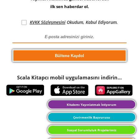
ilk sen haberdar ol.
KVKK Sözleşmesini
Okudum, Kabul Ediyorum.
Scala Kitapcı mobil uygulamasını indirin…
Kitabımı Yayınlatmak İstiyorum
Çevirmenlik Başvurusu
Sosyal Sorumluluk Projelerimiz