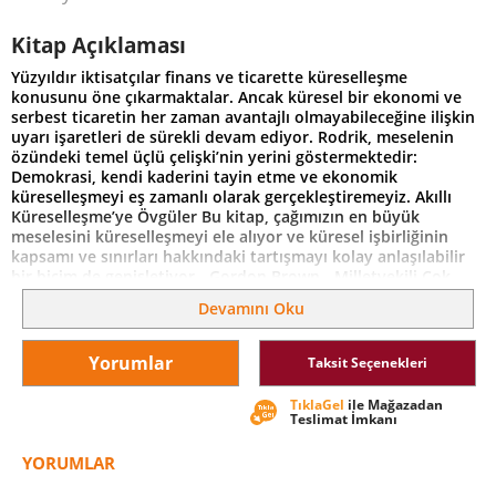
Kitap Açıklaması
Yüzyıldır iktisatçılar finans ve ticarette küreselleşme
konusunu öne çıkarmaktalar. Ancak küresel bir ekonomi ve
serbest ticaretin her zaman avantajlı olmayabileceğine ilişkin
uyarı işaretleri de sürekli devam ediyor. Rodrik, meselenin
özündeki temel üçlü çelişki’nin yerini göstermektedir:
Demokrasi, kendi kaderini tayin etme ve ekonomik
küreselleşmeyi eş zamanlı olarak gerçekleştiremeyiz. Akıllı
Küreselleşme’ye Övgüler Bu kitap, çağımızın en büyük
meselesini küreselleşmeyi ele alıyor ve küresel işbirliğinin
kapsamı ve sınırları hakkındaki tartışmayı kolay anlaşılabilir
bir biçim de genişletiyor. -Gordon Brown-, Milletvekili Çok
etkili bir tartışma sunan bu kitapta Dani Rodrik; ekonomik
Devamını Oku
kalkınmanın ülkeye özgü yollarını ve büyümenin daha akla
yatkın ve sürdürülebilir formlarını ortaya koyuyor.
Hiperküreselleşmenin aşırılıklarına proaktif bir bakış açısı ile
Yorumlar
Taksit Seçenekleri
ele alınan Akıllı Küreselleşme, açık piyasalara karşı güçlü
tepkileri, finansal krizleri ve adaletsiz ticaret uygulamalarını
TıklaGel
ile Mağazadan
önlemeye çabalayanlar için zorunlu bir okumadır. -Nouriel
Teslimat İmkanı
Roubini, Crisis Economics-, A Crash Course in the Future of
Finance adlı kitabın yazarlarından... Dani Rodrik
YORUMLAR
küreselleşmenin en önde gelen ve en dikkatli
savunucularından. Akıllı Küreselleşme’de aşırı küreselleşmenin