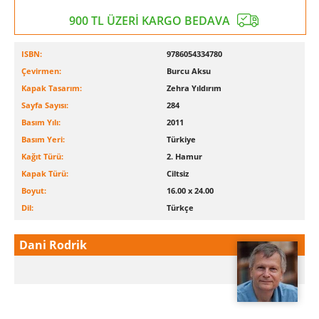
900 TL ÜZERİ KARGO BEDAVA
ISBN:
9786054334780
Çevirmen:
Burcu Aksu
Kapak Tasarım:
Zehra Yıldırım
Sayfa Sayısı:
284
Basım Yılı:
2011
Basım Yeri:
Türkiye
Kağıt Türü:
2. Hamur
Kapak Türü:
Ciltsiz
Boyut:
16.00 x 24.00
Dil:
Türkçe
Dani Rodrik