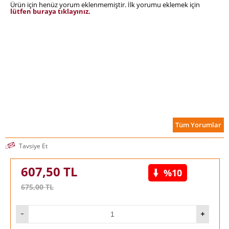
Ürün için henüz yorum eklenmemiştir. İlk yorumu eklemek için
demokrasiyi zayıflatıp ya da tam tersi zayıflatmayacağı merak
lütfen buraya tıklayınız.
ediliyor. Okuyun, siz de merak edeceksiniz.
Tüm Yorumlar
Tavsiye Et
607,50
TL
%10
675,00
TL