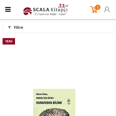
0
Filtre
YENI