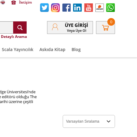
İletişim
0
ÜYE GIRIŞI
Veya Üye Ol
Detaylı Arama
Scala Yayıncılık
Askıda Kitap
Blog
dge Üniversitesi’nde
ve editörü olduğu The
rihi üzerine çeşitli