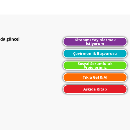
nda güncel
Kitabımı Yayınlatmak
İstiyorum
Çevirmenlik Başvurusu
Sosyal Sorumluluk
Projelerimiz
Tıkla Gel & Al
Askıda Kitap