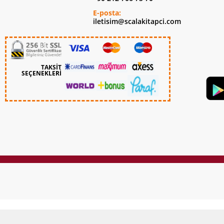
E-posta:
iletisim@scalakitapci.com
TAKSİT
SEÇENEKLERİ