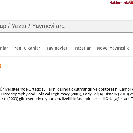
Hakkımızda
nlar
Yeni Çıkanlar
Yayınevleri
Yazarlar
Novel Yayıncılık
k
s Üniversitesi’nde Ortadoğu Tarihi dalında okutmandır ve doktorasını Cambri
 Historiography and Political Legitimacy (2007), Early Seljuq History (2010) 
d (2009) gibi eserlerinin yanı sıra, özellikle Anadolu eksenli Ortaçağ İslam Ta