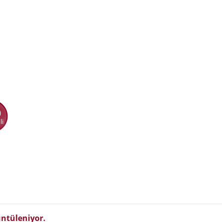
0
li
ntüleniyor.