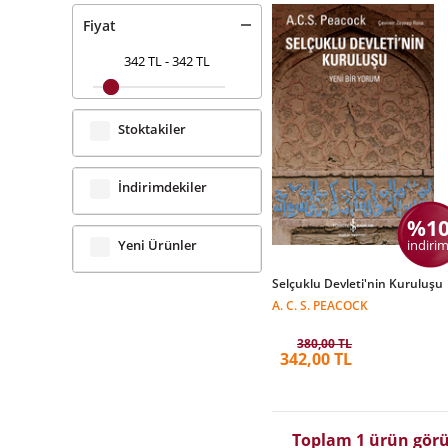
Fiyat
342 TL
-
342 TL
Stoktakiler
İndirimdekiler
%1
indirim
Yeni Ürünler
Selçuklu Devleti'nin Kuruluşu
A. C. S. PEACOCK
380,00 TL
342,00 TL
Toplam 1 ürün görü