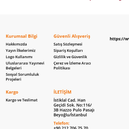
Kurumsal Bilgi
Güvenli Alışveriş
https://w
Hakkımızda
Satış Sözleşmesi
Yayın İlkelerimiz
Sipariş Koşulları
Logo Kullanımı
Gizlilik ve Güvenlik
Uluslararası Yayınevi
Çerez ve İzleme Aracı
Belgeleri
Politikası
Sosyal Sorumluluk
Projeleri
Kargo
İLETIŞIM
Kargo ve Teslimat
İstiklal Cad. Han
Geçidi Sok. No:116/
3B Hazzo Pulo Pasajı
Beyoğlu/İstanbul
Telefon:
+90 212 706 75 70