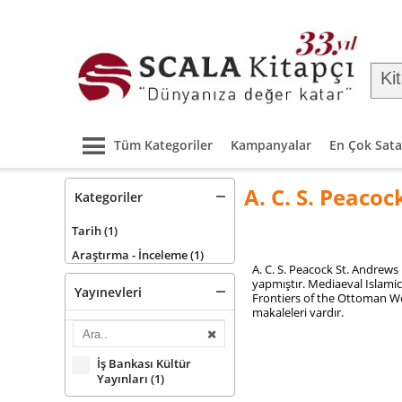
Tüm Kategoriler
Kampanyalar
En Çok Sata
A. C. S. Peacoc
Kategoriler
Tarih
(1)
Araştırma - İnceleme
(1)
A. C. S. Peacock St. Andrew
yapmıştır. Mediaeval Islamic
Yayınevleri
Frontiers of the Ottoman Worl
makaleleri vardır.
İş Bankası Kültür
Yayınları
(1)