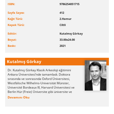
ISBN:
9786254051715
Sayfa Sayısı:
412
Kağıt Türü:
2.Hamur
Kapak Türü:
Ciltli
Editör:
Kutalmış Görkay
Boyut:
33.00x24.00
Baskı:
2021
Kutalmış Görkay
Dr. Kutalmış Görkay Klasik Arkeoloji eğitimini
Ankara Üniversitesi’nde tamamladı. Doktora
sırasında ve sonrasında Oxford Üniversitesi,
Westfälische Wilhelms-Universität Münster,
Université Bordeaux III, Harvard Üniversitesi ve
Berlin Hür (Freie) Üniversite gibi üniversite ve
kuruluşlardan aldığı burslarla çalışma ve
Devamını Oku
araştırmalarını sürdürmüştür. Halen Ankara
Üniversitesi Klasik Arkeoloji Anabilim Dalında
doçent olan Kutalmış Görkay Arykanda,
Aphrodisias, Alexandria Troas ve Eryhtrai antik