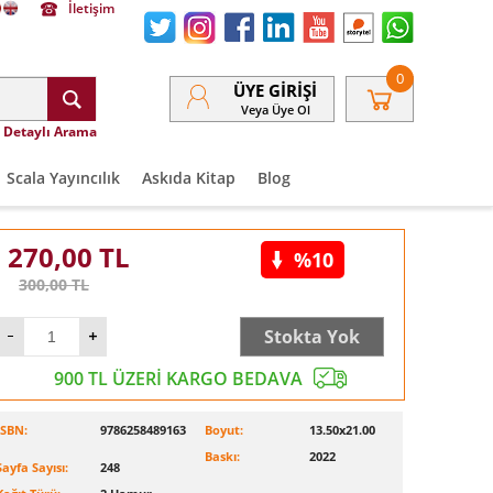
İletişim
0
ÜYE GIRIŞI
Veya Üye Ol
Detaylı Arama
Scala Yayıncılık
Askıda Kitap
Blog
270,00
TL
%10
300,00
TL
Stokta Yok
900 TL ÜZERİ KARGO BEDAVA
ISBN:
9786258489163
Boyut:
13.50x21.00
Baskı:
2022
Sayfa Sayısı:
248