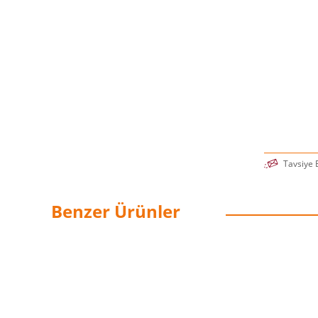
-Daniel H. 
“Zahmetsiz
gösteriyor.
- Arianna 
“Davranışsa
Zahmetsiz’
ipuçlarını
de uygulan
- Forbes
Tavsiye 
Benzer Ürünler