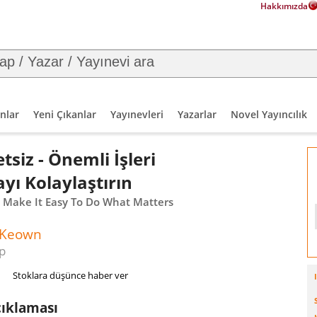
Hakkımızda
nlar
Yeni Çıkanlar
Yayınevleri
Yazarlar
Novel Yayıncılık
siz - Önemli İşleri
ı Kolaylaştırın
 - Make It Easy To Do What Matters
cKeown
p
Stoklara düşünce haber ver
çıklaması