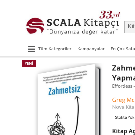
Tüm Kategoriler
Kampanyalar
En Çok Sata
YENI
Zahmet
Yapmay
Effortless
Greg M
Nova Kita
Stokta Yok
Kitap A