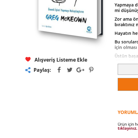
Yapmaya de
mi düşünü
Zor ama öne
bıraktınız 
Hayatın he
Bu sorulard
için olması
Üstün başar
Alışveriş Listeme Ekle
döşendiğine
denetim ve
Paylaş:
yeterince 
zamankinde
döngüye sık
çabalıyoru
Zahmetsiz,
istediğiniz
yol olduğun
YORUML
akılcı bir 
şeylere dah
Ürün için 
tıklayınız.
“Tükenmişl
çalışması 