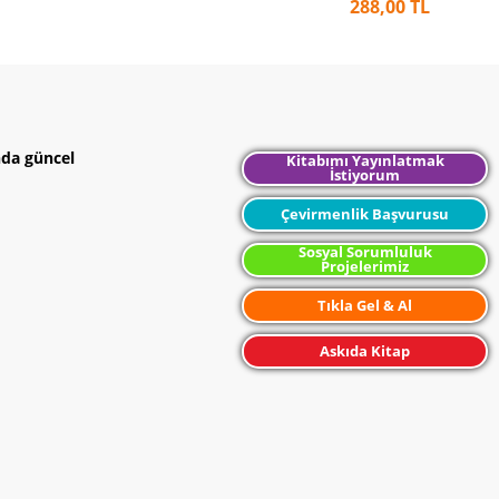
288,00 TL
nda güncel
Kitabımı Yayınlatmak
İstiyorum
Çevirmenlik Başvurusu
Sosyal Sorumluluk
Projelerimiz
Tıkla Gel & Al
Askıda Kitap