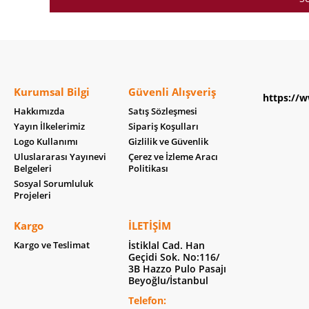
Kurumsal Bilgi
Güvenli Alışveriş
https://w
Hakkımızda
Satış Sözleşmesi
Yayın İlkelerimiz
Sipariş Koşulları
Logo Kullanımı
Gizlilik ve Güvenlik
Uluslararası Yayınevi
Çerez ve İzleme Aracı
Belgeleri
Politikası
Sosyal Sorumluluk
Projeleri
Kargo
İLETIŞIM
Kargo ve Teslimat
İstiklal Cad. Han
Geçidi Sok. No:116/
3B Hazzo Pulo Pasajı
Beyoğlu/İstanbul
Telefon: