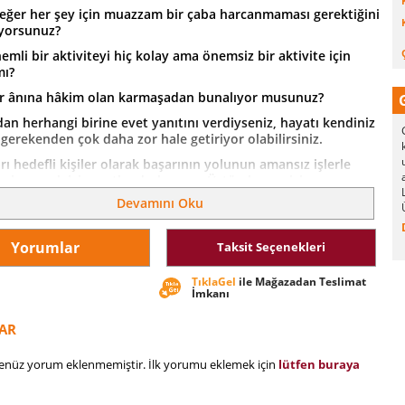
ğer her şey için muazzam bir çaba harcanmaması gerektiğini
yorsunuz?
mli bir aktiviteyi hiç kolay ama önemsiz bir aktivite için
mı?
r ânına hâkim olan karmaşadan bunalıyor musunuz?
an herhangi birine evet yanıtını verdiyseniz, hayatı kendiniz
 gerekenden çok daha zor hale getiriyor olabilirsiniz.
ı hedefli kişiler olarak başarının yolunun amansız işlerle
 inanmak için şartlandırılıyoruz: Üstün başarı için, aşırı
 çabaya ihtiyacımız olmalı. Eğer sürekli tükenmiyorsak,
Devamını Oku
yapmıyoruzdur… Fakat günümüzde, çok çalışmak her
n daha yorucu. "Zoom yap, ye, uyu, başa dön." Sonsuz bir
ışmış haldeyiz, yarısını elde etmek için iki kat daha fazla
Yorumlar
Taksit Seçenekleri
z. Oysa devam etmek, bu kadar zor olmamalı.
TıklaGel
ile Mağazadan Teslimat
 en önemli işleri tükenmeden, en kolay şekilde yapmak ve
İmkanı
 sonuçları elde etmek için tavsiyeler sunarak daha kolay bir
u gösteriyor. Zahmetsiz yol bir tembellik yolu değil, daha
AR
yol. Hayattaki her zor şeyi kolaylaştıramayız. Ancak önemli
a fazla odaklanmayı kolaylaştırabiliriz.
henüz yorum eklenmemiştir. İlk yorumu eklemek için
lütfen buraya
ik tarafından kuşatılmış bir dünyada Greg McKeown’un
çok mühim.”