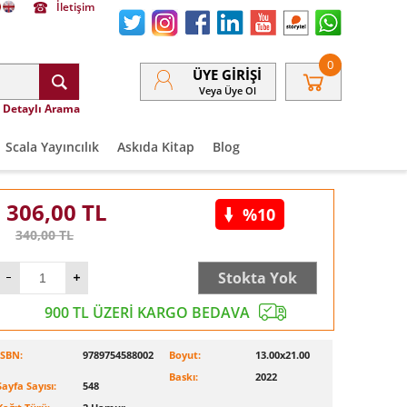
İletişim
0
ÜYE GIRIŞI
Veya Üye Ol
Detaylı Arama
Scala Yayıncılık
Askıda Kitap
Blog
306,00
TL
%10
340,00
TL
Stokta Yok
900 TL ÜZERİ KARGO BEDAVA
ISBN:
9789754588002
Boyut:
13.00x21.00
Baskı:
2022
Sayfa Sayısı:
548