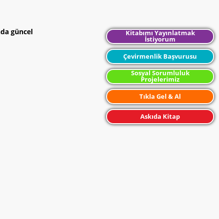
nda güncel
Kitabımı Yayınlatmak
İstiyorum
Çevirmenlik Başvurusu
Sosyal Sorumluluk
Projelerimiz
Tıkla Gel & Al
Askıda Kitap