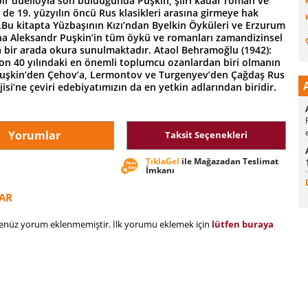
ir düelloyla son bulduğunda Puşkin, şiiri kadar roman ve
 de 19. yüzyılın öncü Rus klasikleri arasına girmeye hak
.Bu kitapta Yüzbaşının Kızı’ndan Byelkin Öyküleri ve Erzurum
na Aleksandr Puşkin’in tüm öykü ve romanları zamandizinsel
a bir arada okura sunulmaktadır. Ataol Behramoğlu (1942):
 son 40 yılındaki en önemli toplumcu ozanlardan biri olmanın
 Puşkin’den Çehov’a, Lermontov ve Turgenyev’den Çağdaş Rus
ojisi’ne çeviri edebiyatımızın da en yetkin adlarından biridir.
Yorumlar
Taksit Seçenekleri
TıklaGel
ile Mağazadan Teslimat
İmkanı
AR
henüz yorum eklenmemiştir. İlk yorumu eklemek için
lütfen buraya