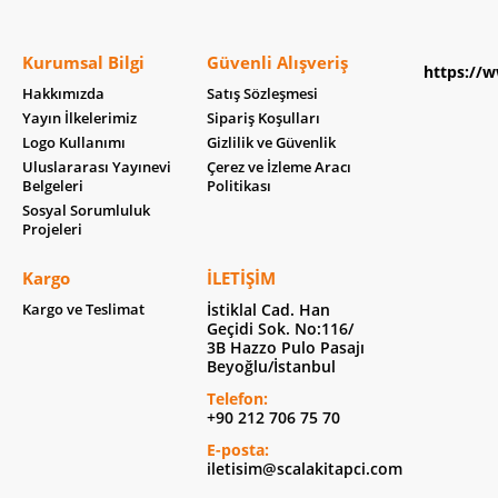
Kurumsal Bilgi
Güvenli Alışveriş
https://w
Hakkımızda
Satış Sözleşmesi
Yayın İlkelerimiz
Sipariş Koşulları
Logo Kullanımı
Gizlilik ve Güvenlik
Uluslararası Yayınevi
Çerez ve İzleme Aracı
Belgeleri
Politikası
Sosyal Sorumluluk
Projeleri
Kargo
İLETIŞIM
Kargo ve Teslimat
İstiklal Cad. Han
Geçidi Sok. No:116/
3B Hazzo Pulo Pasajı
Beyoğlu/İstanbul
Telefon:
+90 212 706 75 70
E-posta:
iletisim@scalakitapci.com