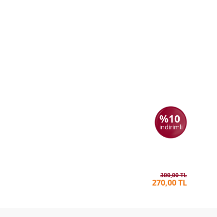
%10
indirimli
Çöplüğün
OYA BA
300,00 TL
270,00 TL