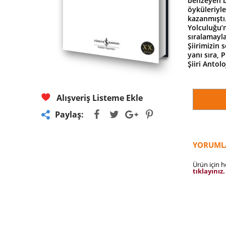
benzeyen b
öyküleriyle
kazanmıştı
Yolculuğu’
sıralamayl
Şiirimizin
yanı sıra,
Şiiri Antol
Alışveriş Listeme Ekle
Paylaş:
YORUML
Ürün için 
tıklayınız.