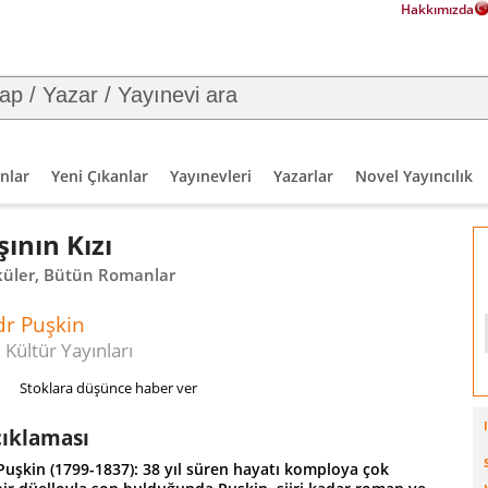
Hakkımızda
nlar
Yeni Çıkanlar
Yayınevleri
Yazarlar
Novel Yayıncılık
ının Kızı
üler, Bütün Romanlar
dr Puşkin
 Kültür Yayınları
Stoklara düşünce haber ver
çıklaması
Puşkin (1799-1837): 38 yıl süren hayatı komploya çok