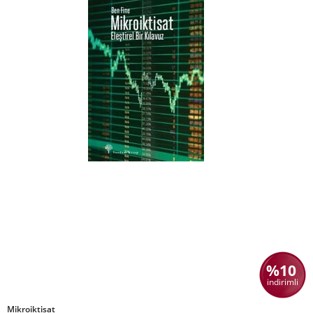
%10
indirimli
Mikroiktisat