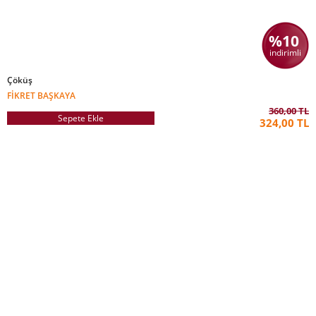
%10
indirimli
Çöküş
FIKRET BAŞKAYA
360,00 TL
Sepete Ekle
324,00 TL