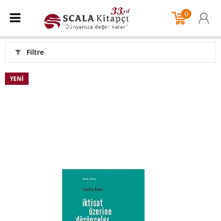
0
Filtre
YENI