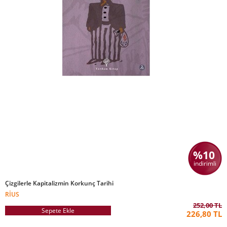
%10
indirimli
Çizgilerle Kapitalizmin Korkunç Tarihi
RIUS
252,00 TL
Sepete Ekle
226,80 TL