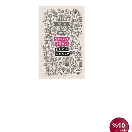
%10
indirimli