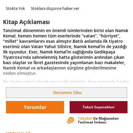
Stokta Yok
Stoklara düşünce haber ver
Kitap Açıklaması
Tanzimat döneminin en önemli isimlerinden birisi olan Namık
Kemal, hemen hemen tüm eserlerinde “vatan”, “hürriyet”,
“millet” kavramlarını esas almıştır.Batılı anlamda ilk tiyatro
eserimiz olan Vatan Yahut Silistre, Namık Kemal’in de yazdığı
ilk oyundur. Eser, Namık Kemal’in sağlığında Gedikpaşa
Tiyatrosu’nda sahnelenmiş hatta gösterimin ardından çıkan
bazı olaylar ve İbret gazetesinde yayımlanan bazı makaleler,
Namık Kemal ve arkadaşlarının sürgüne gönderilmesine
neden olmuştur.
Bir tiyatro eseri olarak ayrıca ilgi görmüş, kısa zamanda başka
dillere çevrilmiş ve pek çok tiyatro oyununun yazılmasına
öncülük etmiştir. Rusların Silistre Kalesi’ni kuşatmasına karşı
Devamını Oku
koymak üzere gönüllü olarak Silistre’ye gelen İslam Bey ve
erkek kılığına girerek onun ardından giden Zekiye’nin
Yorumlar
Taksit Seçenekleri
hikayesinin işlendiği Vatan Yahut Silistre’de asıl vurgulanmak
istenen, “vatan uğruna yapılmayacak şey olmadığı”dır.
TıklaGel
ile Mağazadan
Teslimat İmkanı