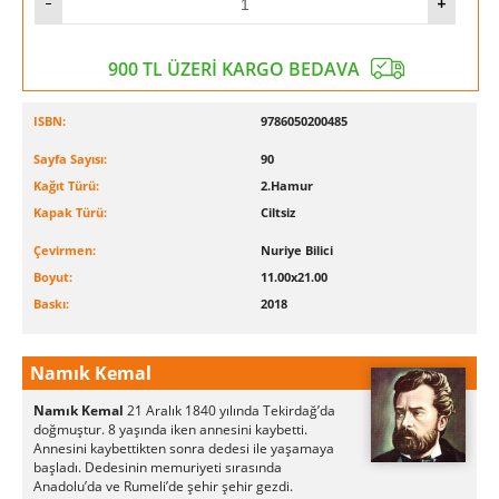
900 TL ÜZERİ KARGO BEDAVA
ISBN:
9786050200485
Sayfa Sayısı:
90
Kağıt Türü:
2.Hamur
Kapak Türü:
Ciltsiz
Çevirmen:
Nuriye Bilici
Boyut:
11.00x21.00
Baskı:
2018
Namık Kemal
Namık Kemal
21 Aralık 1840 yılında Tekirdağ’da
doğmuştur. 8 yaşında iken annesini kaybetti.
Annesini kaybettikten sonra dedesi ile yaşamaya
başladı. Dedesinin memuriyeti sırasında
Anadolu’da ve Rumeli’de şehir şehir gezdi.