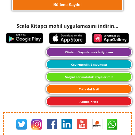
Scala Kitapcı mobil uygulamasını indirin…
Kitabımı Yayınlatmak İstiyorum
Çevirmenlik Başvurusu
Sosyal Sorumluluk Projelerimiz
Tıkla Gel & Al
Askıda Kitap