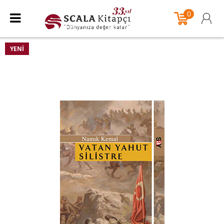
0
YENI