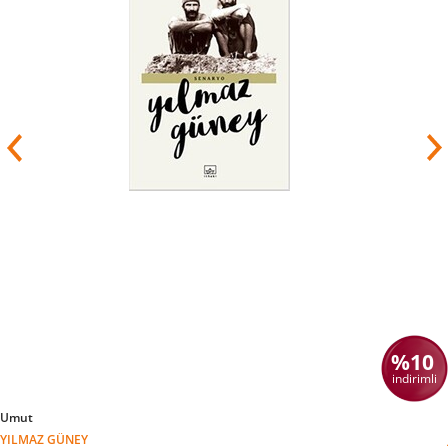
Sosyal ve eğitim konularında eleştiriler yazarak
gazetede yayınladı. Baskı yönetimi ile mücadele
etmek için Yeni Osmanlılar cemiyetine katıldı.
Yayınladığı yazılar ile hükümeti eleştirdi bu
tutumundan uzaklaşması için Erzurum Vali
yardımcısı görevine atandı bu görevi kabul
etmedi.
Paris ve Londra’ya giden Namık Kemal tekrar
İstanbul'a döndü. İbret gazetesinin
çıkarılmasında katkıda bulundu. Bu gazetede de
hükumeti zor durumda bırakacak yazılar
yayınladı.
Namık Kemal’in yazdığı Vatan Yahut Siliste
tiyatro oyunu sergilenirken oyunun etkisinde
kalanlar büyük olaylar çıkardı.
Olaylardan sonra Namık Kemal ve arkadaşları
tutuklanarak Kıbrıs Magosa Kalesi’ne
hapsedildiler. V. Murat tahta geçince İstanbul’a
dönen Namık Kemal Kanuni Esasi’yi hazırlayan
%10
kurulda görevlendirildi.
indirimli
II. Abdülhamit Rus Savaşı sırasından Namık
Kemal’i Midilli Adasına sürdü sonra buranın
Umut
sancak yöneticiliğe getirildi.
YILMAZ GÜNEY