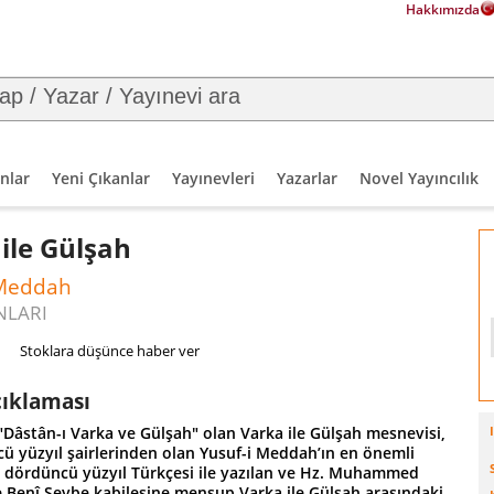
Hakkımızda
nlar
Yeni Çıkanlar
Yayınevleri
Yazarlar
Novel Yayıncılık
ile Gülşah
 Meddah
NLARI
Stoklara düşünce haber ver
çıklaması
"Dâstân-ı Varka ve Gülşah" olan Varka ile Gülşah mesnevisi,
ü yüzyıl şairlerinden olan Yusuf-i Meddah’ın en önemli
n dördüncü yüzyıl Türkçesi ile yazılan ve Hz. Muhammed
Benî Şeybe kabilesine mensup Varka ile Gülşah arasındaki