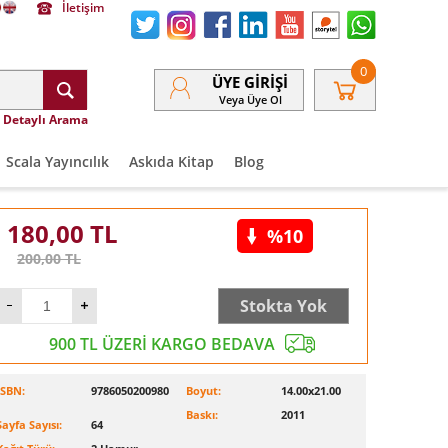
İletişim
0
ÜYE GIRIŞI
Veya Üye Ol
Detaylı Arama
Scala Yayıncılık
Askıda Kitap
Blog
180,00
TL
%10
200,00
TL
Stokta Yok
900 TL ÜZERİ KARGO BEDAVA
ISBN:
9786050200980
Boyut:
14.00x21.00
Baskı:
2011
Sayfa Sayısı:
64