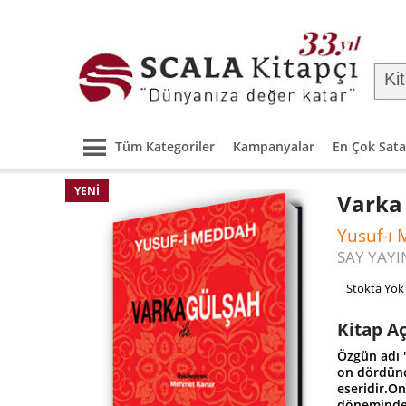
Tüm Kategoriler
Kampanyalar
En Çok Sata
YENI
Varka 
Yusuf-ı
SAY YAYI
Stokta Yok
Kitap A
Özgün adı 
on dördünc
eseridir.O
döneminde 