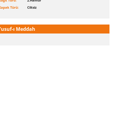
Kağıt Türü:
2.Hamur
Kapak Türü:
Ciltsiz
Yusuf-ı Meddah