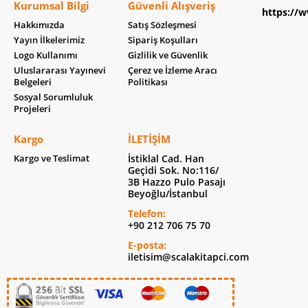
Kurumsal Bilgi
Güvenli Alışveriş
https://w
Hakkımızda
Satış Sözleşmesi
Yayın İlkelerimiz
Sipariş Koşulları
Logo Kullanımı
Gizlilik ve Güvenlik
Uluslararası Yayınevi
Çerez ve İzleme Aracı
Belgeleri
Politikası
Sosyal Sorumluluk
Projeleri
Kargo
İLETIŞIM
Kargo ve Teslimat
İstiklal Cad. Han
Geçidi Sok. No:116/
3B Hazzo Pulo Pasajı
Beyoğlu/İstanbul
Telefon:
+90 212 706 75 70
E-posta:
iletisim@scalakitapci.com