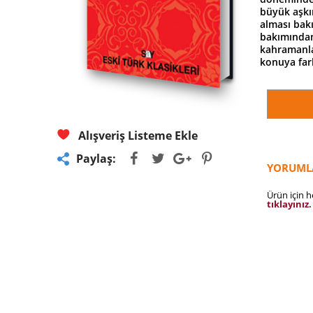
büyük aşkın
alması bak
bakımından
kahramanla
konuya fark
Alışveriş Listeme Ekle
Paylaş:
YORUML
Ürün için 
tıklayınız.