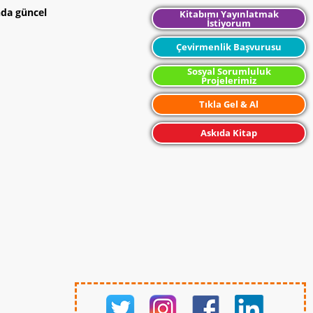
nda güncel
Kitabımı Yayınlatmak
İstiyorum
Çevirmenlik Başvurusu
Sosyal Sorumluluk
Projelerimiz
Tıkla Gel & Al
Askıda Kitap