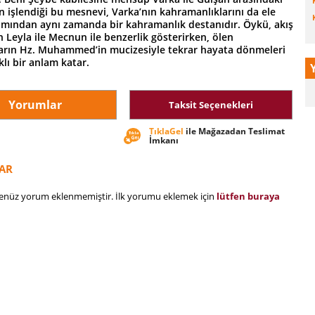
 işlendiği bu mesnevi, Varka’nın kahramanlıklarını da ele
ımından aynı zamanda bir kahramanlık destanıdır. Öykü, akış
 Leyla ile Mecnun ile benzerlik gösterirken, ölen
rın Hz. Muhammed’in mucizesiyle tekrar hayata dönmeleri
lı bir anlam katar.
Yorumlar
Taksit Seçenekleri
TıklaGel
ile Mağazadan Teslimat
İmkanı
AR
henüz yorum eklenmemiştir. İlk yorumu eklemek için
lütfen buraya