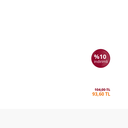
%10
indirimli
Olympos 
CLAUDE
104,00 TL
93,60 TL