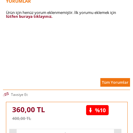
YORUMLAR
Bu kitap, bu tartışmaların bir serimlemesi ve eleştirisidir.
Ürün için henüz yorum eklenmemiştir. İlk yorumu eklemek için
lütfen buraya tıklayınız.
Tüm Yorumlar
Tavsiye Et
360,00
TL
%10
400,00
TL