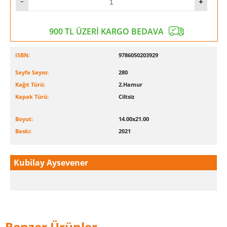
900 TL ÜZERİ KARGO BEDAVA
ISBN:
9786050203929
Sayfa Sayısı:
280
Kağıt Türü:
2.Hamur
Kapak Türü:
Ciltsiz
Boyut:
14.00x21.00
Baskı:
2021
Kubilay Aysevener
Benzer Ürünler