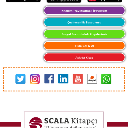
Kitabımı Yayınlatmak İstiyorum
Çevirmenlik Başvurusu
Sosyal Sorumluluk Projelerimiz
Tıkla Gel & Al
Askıda Kitap