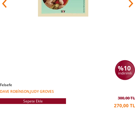
%10
indirimli
Felsefe
DAVE ROBINSON,JUDY GROVES
300,00 TL
Sepete Ekle
270,00 TL