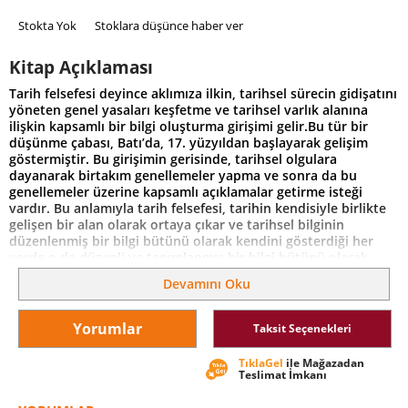
Stokta Yok
Stoklara düşünce haber ver
Kitap Açıklaması
Tarih felsefesi deyince aklımıza ilkin, tarihsel sürecin gidişatını
yöneten genel yasaları keşfetme ve tarihsel varlık alanına
ilişkin kapsamlı bir bilgi oluşturma girişimi gelir.Bu tür bir
düşünme çabası, Batı’da, 17. yüzyıldan başlayarak gelişim
göstermiştir. Bu girişimin gerisinde, tarihsel olgulara
dayanarak birtakım genellemeler yapma ve sonra da bu
genellemeler üzerine kapsamlı açıklamalar getirme isteği
vardır. Bu anlamıyla tarih felsefesi, tarihin kendisiyle birlikte
gelişen bir alan olarak ortaya çıkar ve tarihsel bilginin
düzenlenmiş bir bilgi bütünü olarak kendini gösterdiği her
yerde o da düzenli ve tanımlanmış bir bilgi bütünü olarak
varolur. Amacı da bir bütün olarak dünya hakkında düşünmek
Devamını Oku
ya da onun yasalarını keşfetmektir. Diğer yönüyle tarih
felsefesi, tarihçinin yapıp etmekte olduğu işin ne olduğunun
sorgulanmasını kapsar. Bu anlamıyla o, henüz ulaşılmamış bir
Yorumlar
Taksit Seçenekleri
gerçeklik üzerine bir bilme etkinliği olarak değil, tarihçinin
gerçeğe ulaşma çabası üzerine bir bilme etkinliği, bir insanlık
TıklaGel
ile Mağazadan
deneyimi ve de tarihin diğer deneyim biçimleriyle olan
Teslimat İmkanı
ilişkisini, geçerliliğini keşfetme girişimi olarak anlaşılır.