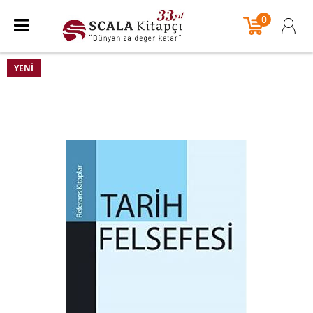
0
YENI