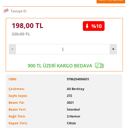
Tavsiye Et
198,00
TL
%10
220,00
TL
900 TL ÜZERİ KARGO BEDAVA
ISBN:
978625
4056031
Çevirmen:
Ali Berktay
Sayfa Sayısı:
272
Basım Yılı:
2021
Basım Yeri:
İstanbul
Kağıt Türü:
2.Hamur
Kapak Türü:
Ciltsiz