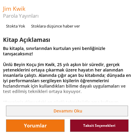
Jim Kwik
Parola Yayınları
Stokta Yok
Stoklara düşünce haber ver
Kitap Açıklaması
Bu kitapla, sınırlarından kurtulan yeni benliğinizle
tanışacaksınız!
Ünlü Beyin Koçu Jim Kwik, 25 yılı aşkın bir süredir, gerçek
yeteneklerini ortaya çıkarmak üzere hayatın her alanından
insanlarla çalıştı. Alanında çığır açan bu kitabında; dünyada en
iyi performansları sergileyen kişilerin öğrenmelerini
hızlandırmak için kullandıkları bilime dayalı uygulamaları ve
test edilmiş teknikleri ortaya koyuyor.
"Beynimiz dünyadaki en güçlü teknolojidir ama kullanım
kılavuzu yoktur. Ancak bu, artık değişiyor. Bundan böyle
Devamını Oku
sınırlamalar olmayacak. Başkaları ne söylerse söylesin, siz
beyninizi nasıl kullanacağınızı bilirseniz potansiyeliniz sonsuz
olur.
Yorumlar
Taksit Seçenekleri