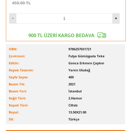
Kendinizi sevin.
450,00
TL
Kendiniz olun.
Sınırsız olun.
“ Jim Kwiik: 195 ülkede çevrimiçi kurslar veren, açılış
konuşmaları 200.000’den fazla kişi tarafından izlenen kişisel
gelişim uzmanı”
900 TL ÜZERİ KARGO BEDAVA
ISBN:
9786257031721
Çevirmen:
Fulya Gümüşpala Teke
Editör:
Gonca Erkmen Çapkın
Kapak Tasarım:
Yaren Uludağ
Sayfa Sayısı:
400
Basım Yılı:
2021
Basım Yeri:
İstanbul
Kağıt Türü:
2.Hamur
Kapak Türü:
Ciltsiz
Boyut:
13.50X21.00
Dil:
Türkçe