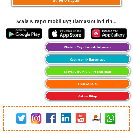
Scala Kitapcı mobil uygulamasını indirin…
Kitabımı Yayınlatmak İstiyorum
Çevirmenlik Başvurusu
Sosyal Sorumluluk Projelerimiz
Tıkla Gel & Al
Askıda Kitap