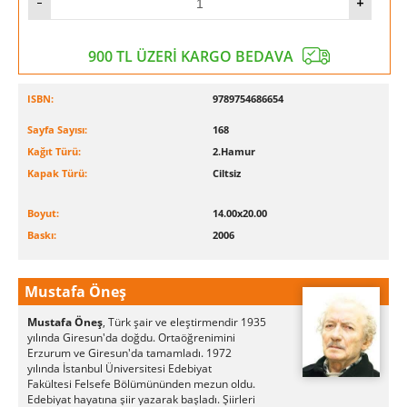
900 TL ÜZERİ KARGO BEDAVA
ISBN:
9789754686654
Sayfa Sayısı:
168
Kağıt Türü:
2.Hamur
Kapak Türü:
Ciltsiz
Boyut:
14.00x20.00
Baskı:
2006
Mustafa Öneş
Mustafa Öneş
, Türk şair ve eleştirmendir
1935
yılında Giresun'da doğdu. Ortaöğrenimini
Erzurum ve Giresun'da tamamladı. 1972
yılında İstanbul Üniversitesi Edebiyat
Fakültesi Felsefe Bölümününden mezun oldu.
Edebiyat hayatına şiir yazarak başladı. Şiirleri