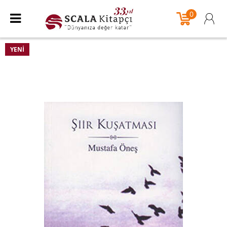
0
YENI