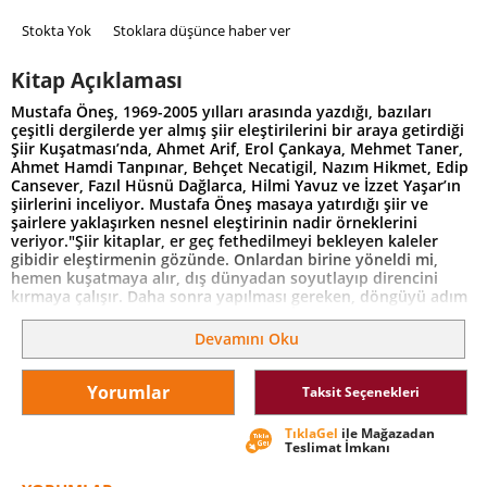
Stokta Yok
Stoklara düşünce haber ver
Kitap Açıklaması
Mustafa Öneş, 1969-2005 yılları arasında yazdığı, bazıları
çeşitli dergilerde yer almış şiir eleştirilerini bir araya getirdiği
Şiir Kuşatması’nda, Ahmet Arif, Erol Çankaya, Mehmet Taner,
Ahmet Hamdi Tanpınar, Behçet Necatigil, Nazım Hikmet, Edip
Cansever, Fazıl Hüsnü Dağlarca, Hilmi Yavuz ve İzzet Yaşar’ın
şiirlerini inceliyor. Mustafa Öneş masaya yatırdığı şiir ve
şairlere yaklaşırken nesnel eleştirinin nadir örneklerini
veriyor."Şiir kitaplar, er geç fethedilmeyi bekleyen kaleler
gibidir eleştirmenin gözünde. Onlardan birine yöneldi mi,
hemen kuşatmaya alır, dış dünyadan soyutlayıp direncini
kırmaya çalışır. Daha sonra yapılması gereken, döngüyü adım
adım daraltarak içeriğe yaklaşmaktır. İşin en güç yanı da
budur."
Devamını Oku
Yorumlar
Taksit Seçenekleri
TıklaGel
ile Mağazadan
Teslimat İmkanı