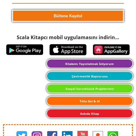
Scala Kitapcı mobil uygulamasını indirin…
Kitabımı Yayınlatmak İstiyorum
Çevirmenlik Başvurusu
Sosyal Sorumluluk Projelerimiz
Tıkla Gel & Al
Askıda Kitap