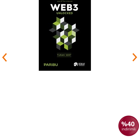
%40
indirimli