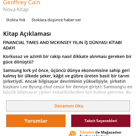
Geoffrey Cain
Nova Kitap
Stokta Yok
Stoklara düşünce haber ver
Kitap Açıklaması
FINANCIAL TIMES AND MCKINSEY YILIN İŞ DÜNYASI KİTABI
ADAYI
Korkusuz ve azimli bir rakip nasıl dikkate alınması gereken bir
güce dönüştü?
Samsung kırk yıl önce, üçüncü dünya ekonomisine sahip geri
kalmış bir ülkede şeker, kâğıt ve gübre üreten basit bir tarım
şirketiydi. Ancak bilgisayar devriminin yükselişiyle, şirketin
başkanı Lee Byung-chul cesur bir deneye girişti: Samsung’u en
büyük bilgisayar çipleri tedarikçilerden biri haline getirme. Bu
milyon dolarlık planın inanılmaz büyük riskleri vardı. Fakat
genç Steve Jobs büyüsü altına girmiş olan Lee, bir teknoloji
Devamını Oku
imparatorluğu yaratmayı kafasına koymuştu. Bu kitapta,
Samsung’un teknoloji devi olma yolunda verdiği savaşın arka
planında yaşananlara şahit oluyoruz. Samsung bugün,
Yorumlar
Taksit Seçenekleri
Apple’ın iPhone’u için en önemli tedarikçilerden biridir ve
kendi ürünü olan Galaxy cep telefonları iPhone telefonlardan
TıklaGel
ile Mağazadan
çok daha fazla satıyor. Onyıllar boyunca bir inovasyon lideri