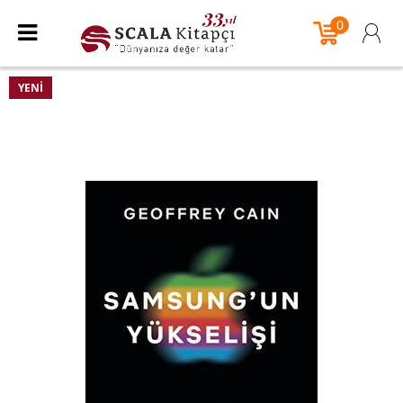
0
YENI