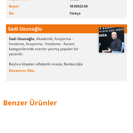
Boyut:
18.50X23.50
Dil:
Türkçe
Sadi Uzunoğlu
Sadi Uzunoğlu
, Akademik, Araştırma -
İnceleme, Araştırma - İnceleme - Kuram
kategorilerinde eserler yazmış popüler bir
yazardır.
Başlıca kitapları alfabetik sırayla; Bankacılığa
Giriş, Ekonomiye Giriş, Finans Matematiği
Devamını Oku
Çalışma Kitabı, Para ve Döviz Piyasaları, Yeni
Başlayanlar İçin Bankacılık, Yeni Başlayanlar İçin
Ekonomi olarak sayılabilir.
Sadi Uzunoğlu kitapları; Bağlam Yayınları, Kriter
Yayınları, Literatür Yayıncılık, Literatür Yayıncılık -
Benzer Ürünler
Akademik Kitaplar aracılığıyla kitapseverlerle
buluşmuştur.
Sadi Uzunoğlu tarafından yazılan son kitap
"Finans Matematiği Çalışma Kitabı", Literatür
Yayıncılık tarafından okurların beğenisine
sunulmuştur.