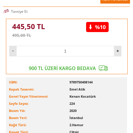
Tavsiye Et
445,50
TL
%10
495,00
TL
900 TL ÜZERİ KARGO BEDAVA
ISBN:
9789750408144
Kapak Tasarım:
Emel Atik
Genel Yayın Yönetmeni:
Kenan Kocatürk
Sayfa Sayısı:
224
Basım Yılı:
2020
Basım Yeri:
İstanbul
Kağıt Türü:
2.Hamur
Kapak Türü:
Ciltsiz