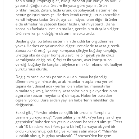
sahip olduğu toprağı işler, bildiği zanaatı yürütür ya da avcılık
yapardı. Çoğunlukla üretim ihtiyaca göre yapılır, ürün
biriktirilmezdi. Zaten, fazla ürünü depolayacak sistemler de
henüz geliştirilmemişti. Herkes kendi ürettiği ürünü öncelikle
kendi ihtiyacı kadar üretir, ayrıca, ihtiyacı olan diğer ürünleri
elde etmelerine yetecek kadar fazla üretim yapardı. Daha
sonra bu fazladan üretilen mallar, gereksinim duyulan diğer
ürünlere karşılık değişim sistemine sokulurdu.
Başlangıçta, bu takas sisteminin de ciddi bir örgütlenmesi
yoktu. Herkes en yakınındaki diğer üreticilerle takasa girerdi.
Zanaatkar ürettiği çapayı komşusu çiftçiye buğday karşılığı,
ürettiği oku da diğer komşusu avcı ile bir geyik ya da öküz
karşılığında değişirdi. Çiftçi et ihtiyacını, avcı komşusuna
verdiği buğday ile karşılar, böylece minik bir ekonomik faaliyet
yürütülmüş olurdu.
Değişim aracı olarak paranın kullanılmaya başlandığı
dönemlere gelinince de, artık insanların toplanma yerleri
tapınaklar, dinsel adak yerleri olan altarlar, manastırlar
olmaktan çıkmış, kentlerin, kasabaların en işlek yerleri olan
agoralar (pazar meydanları) olmuştu. Haberler buradan
öğreniliyordu. Buralardan yayılan haberlerin nitelikleri de
değişmişti.
Eskisi gibi, “Persler binlerce kişilik bir ordu ile Pamphilia
üzerine yürüyormuş”, “Spartalılar yine Attika’ya karşı saldırıya
geçmişler” haberlerinin yerini ekonomi haberleri almıştı: “Pers
kralı 10 bin dareikos (Pers para birimi) harcayarak yeni bir
ordu kuruyormuş; çok kılıç ve kumaş satın alacak”, “Mısır’da
kuraklık olmuş, buğday azalacak”. “Ephesos’den bir gemi