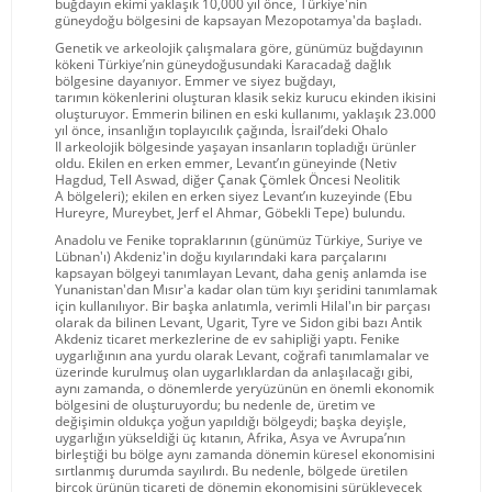
buğdayın ekimi yaklaşık 10,000 yıl önce, Türkiye'nin
güneydoğu bölgesini de kapsayan Mezopotamya'da başladı.
Genetik ve arkeolojik çalışmalara göre, günümüz buğdayının
kökeni Türkiye’nin güneydoğusundaki Karacadağ dağlık
bölgesine dayanıyor. Emmer ve siyez buğdayı,
tarımın kökenlerini oluşturan klasik sekiz kurucu ekinden ikisini
oluşturuyor. Emmerin bilinen en eski kullanımı, yaklaşık 23.000
yıl önce, insanlığın toplayıcılık çağında, İsrail’deki Ohalo
II arkeolojik bölgesinde yaşayan insanların topladığı ürünler
oldu. Ekilen en erken emmer, Levant’ın güneyinde (Netiv
Hagdud, Tell Aswad, diğer Çanak Çömlek Öncesi Neolitik
A bölgeleri); ekilen en erken siyez Levant’ın kuzeyinde (Ebu
Hureyre, Mureybet, Jerf el Ahmar, Göbekli Tepe) bulundu.
Anadolu ve Fenike topraklarının (günümüz Türkiye, Suriye ve
Lübnan'ı) Akdeniz'in doğu kıyılarındaki kara parçalarını
kapsayan bölgeyi tanımlayan Levant, daha geniş anlamda ise
Yunanistan'dan Mısır'a kadar olan tüm kıyı şeridini tanımlamak
için kullanılıyor. Bir başka anlatımla, verimli Hilal'ın bir parçası
olarak da bilinen Levant, Ugarit, Tyre ve Sidon gibi bazı Antik
Akdeniz ticaret merkezlerine de ev sahipliği yaptı. Fenike
uygarlığının ana yurdu olarak Levant, coğrafi tanımlamalar ve
üzerinde kurulmuş olan uygarlıklardan da anlaşılacağı gibi,
aynı zamanda, o dönemlerde yeryüzünün en önemli ekonomik
bölgesini de oluşturuyordu; bu nedenle de, üretim ve
değişimin oldukça yoğun yapıldığı bölgeydi; başka deyişle,
uygarlığın yükseldiği üç kıtanın, Afrika, Asya ve Avrupa’nın
birleştiği bu bölge aynı zamanda dönemin küresel ekonomisini
sırtlanmış durumda sayılırdı. Bu nedenle, bölgede üretilen
birçok ürünün ticareti de dönemin ekonomisini sürükleyecek