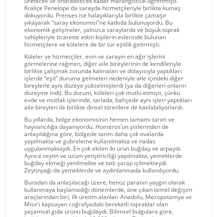
üretecek ve onarabilecek kadar marangozluk öğrenmişti.
Kraliçe Penelope da sarayda hizmetçileriyle birlikte kumaş
dokuyordu. Prenses ise halayıklarıyla birlikte çamaşır
yıkayarak “saray ekonomisi”ne katkıda bulunuyordu. Bu
ekonomik gelişmeler, yalnızca saraylarda ve büyük toprak
sahipleriyle ticarette etkin kişilerin evlerinde bulunan
hizmetçilere ve kölelere de bir tür eşitlik getirmişti.
Köleler ve hizmetçiler, evin ve sarayın en ağır işlerini
görmelerine rağmen, diğer aile bireylerinin de kendileriyle
birlikte çalışmak zorunda kalmaları ve dolayısıyla yaptıkları
işlerde “eşit” duruma gelmeleri nedeniyle aile içindeki diğer
bireylerle aynı düzeye yükselmişlerdi (ya da diğerleri onların
düzeyine indi). Bu durum, köleleri çok mutlu etmişti, çünkü
evde ve mutfak işlerinde, tarlada, bahçede aynı işleri yaptıkları
aile bireyleri ile birlikte dinsel törenlere de katılabiliyorlardı.
Bu yıllarda, bölge ekonomisinin hemen tamamı tarım ve
hayvancılığa dayanıyordu. Homeros’un şiirlerinden de
anlaşıldığına göre, bölgede tarım daha çok ovalarda
yapılmakta ve gübreleme kullanılmakta ve nadas
uygulanmaktaydı. En çok ekilen iki ürün buğday ve arpaydı.
Ayrıca zeytin ve üzüm yetiştiriciliği yapılmakta, yemeklerde
buğday ekmeği yenilmekte ve tatlı şarap içilmekteydi.
Zeytinyağı da yemeklerde ve aydınlanmada kullanılıyordu.
Buradan da anlaşılacağı üzere, henüz paranın yaygın olarak
kullanmaya başlamadığı dönemlerde, öne çıkan temel değişim
araçlarından biri, ilk üretim alanları Anadolu, Mezopotamya ve
Mısır’ı kapsayan coğrafyadaki bereketli topraklar olan
yaşamsal gıda ürünü buğdaydı. Bilimsel bulgulara göre,