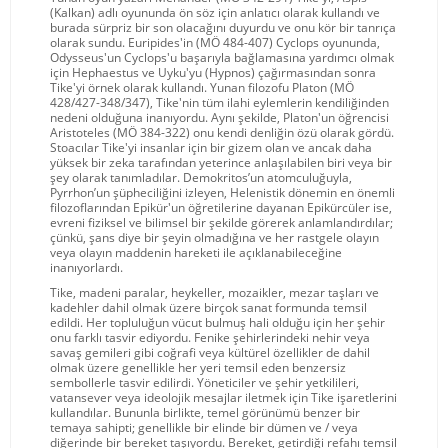
(Kalkan) adlı oyununda ön söz için anlatıcı olarak kullandı ve
burada sürpriz bir son olacağını duyurdu ve onu kör bir tanrıça
olarak sundu. Euripides'in (MÖ 484-407) Cyclops oyununda,
Odysseus'un Cyclops'u başarıyla bağlamasına yardımcı olmak
için Hephaestus ve Uyku'yu (Hypnos) çağırmasından sonra
Tike'yi örnek olarak kullandı. Yunan filozofu Platon (MÖ
428/427-348/347), Tike'nin tüm ilahi eylemlerin kendiliğinden
nedeni olduğuna inanıyordu. Aynı şekilde, Platon'un öğrencisi
Aristoteles (MÖ 384-322) onu kendi denliğin özü olarak gördü.
Stoacılar Tike'yi insanlar için bir gizem olan ve ancak daha
yüksek bir zeka tarafından yeterince anlaşılabilen biri veya bir
şey olarak tanımladılar. Demokritos’un atomculuğuyla,
Pyrrhon’un şüpheciliğini izleyen, Helenistik dönemin en önemli
filozoflarından Epikür'un öğretilerine dayanan Epikürcüler ise,
evreni fiziksel ve bilimsel bir şekilde görerek anlamlandırdılar;
çünkü, şans diye bir şeyin olmadığına ve her rastgele olayın
veya olayın maddenin hareketi ile açıklanabileceğine
inanıyorlardı.
Tike, madeni paralar, heykeller, mozaikler, mezar taşları ve
kadehler dahil olmak üzere birçok sanat formunda temsil
edildi. Her topluluğun vücut bulmuş hali olduğu için her şehir
onu farklı tasvir ediyordu. Fenike şehirlerindeki nehir veya
savaş gemileri gibi coğrafi veya kültürel özellikler de dahil
olmak üzere genellikle her yeri temsil eden benzersiz
sembollerle tasvir edilirdi. Yöneticiler ve şehir yetkilileri,
vatansever veya ideolojik mesajlar iletmek için Tike işaretlerini
kullandılar. Bununla birlikte, temel görünümü benzer bir
temaya sahipti; genellikle bir elinde bir dümen ve / veya
diğerinde bir bereket taşıyordu. Bereket, getirdiği refahı temsil