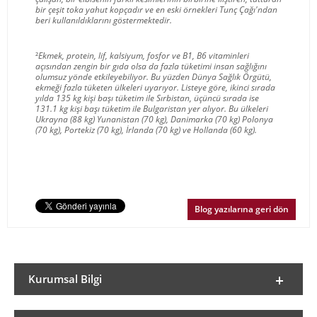
bir çeşit toka yahut kopçadır ve en eski örnekleri Tunç Çağı'ndan
beri kullanıldıklarını göstermektedir.
²
Ekmek, protein, lif, kalsiyum, fosfor ve B1, B6 vitaminleri
açısından zengin bir gıda olsa da fazla tüketimi insan sağlığını
olumsuz yönde etkileyebiliyor. Bu yüzden Dünya Sağlık Örgütü,
ekmeği fazla tüketen ülkeleri uyarıyor. Listeye göre, ikinci sırada
yılda 135 kg kişi başı tüketim ile Sırbistan, üçüncü sırada ise
131.1 kg kişi başı tüketim ile Bulgaristan yer alıyor. Bu ülkeleri
Ukrayna (88 kg) Yunanistan (70 kg), Danimarka (70 kg) Polonya
(70 kg), Portekiz (70 kg), İrlanda (70 kg) ve Hollanda (60 kg).
Blog yazılarına geri dön
Kurumsal Bilgi