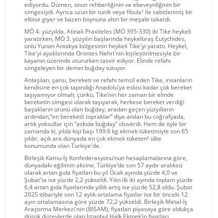
ediyordu. Dümen, onun rehberliğinin ve ebeveynliğinin bir
simgesiydi. Ayrıca uzun bir tunik veya fibula¹ ile sabitlenmiş bir
elbise giyer ve bazen boynuna altın bir meşale takardı.
MÖ 4. yüzyılda, Atinalı Praxiteles (MÖ 395-330) iki Tike heykeli
yaratırken, MÖ 3. yüzyılın başlarında heykeltıraş Eutychides,
ünlü Yunan Antakya bölgesinin heykeli Tike'yi yarattı. Heykel,
Tike'yi ayaklarında Orontes Nehri'nin kişileştirilmesiyle bir
kayanın üzerinde otururken tasvir ediyor. Elinde refahı
simgeleyen bir demet buğday tutuyor.
Anlaşılan, şansı, bereketi ve refahı temsil eden Tike, insanların
kendisine en çok tapındığı Anadolu’ya eskisi kadar çok bereket
taşıyamıyor olmalı; çünkü, Tike’nin her zaman bir elinde
bereketin simgesi olarak taşıyarak, herkese bereket verdiği
başakların ürünü olan buğday, aradan geçen yüzyılların
ardından,“en bereketli topraklar” diye anılan bu coğrafyada,
artık yoksullar için “askıda buğday” oluverdi. Hem de öyle bir
zamanda ki, yılda kişi başı 199.6 kg ekmek tüketimiyle son 65
yıldır, açık ara dünyada en çok ekmek tüketen² ülke
konumunda olan Türkiye'de.
Birleşik Kamu-İş Konfederasyonu’nun hesaplamalarına göre,
dünyadaki eğilimin aksine, Türkiye’de son 57 aydır aralıksız
olarak artan gıda fiyatları bu yıl Ocak ayında yüzde 4,0 ve
Şubat'ta ise yüzde 2,2 yükseldi. Yılın ilk iki ayında toplam yüzde
6,4 artan gıda fiyatlarında yıllık artış ise yüzde 52,8 oldu. Şubat
2025 itibariyle son 12 aylık ortalama fiyatlar ise bir önceki 12
ayın ortalamasına göre yüzde 72,2 yükseldi. Birleşik Metal-İş
Araştırma Merkezi'nin (BİSAM), fiyatları piyasaya göre oldukça
düşük düzeylerde olan İstanbul Halk Ekmek’in fiyatları