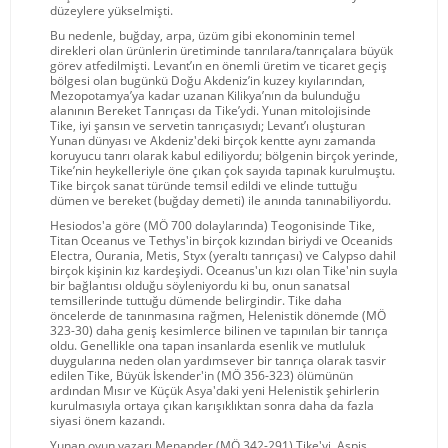
düzeylere yükselmişti.
Bu nedenle, buğday, arpa, üzüm gibi ekonominin temel
direkleri olan ürünlerin üretiminde tanrılara/tanrıçalara büyük
görev atfedilmişti. Levant’ın en önemli üretim ve ticaret geçiş
bölgesi olan bugünkü Doğu Akdeniz’in kuzey kıyılarından,
Mezopotamya’ya kadar uzanan Kilikya’nın da bulunduğu
alanının Bereket Tanrıçası da Tike’ydi. Yunan mitolojisinde
Tike, iyi şansın ve servetin tanrıçasıydı; Levant’ı oluşturan
Yunan dünyası ve Akdeniz'deki birçok kentte aynı zamanda
koruyucu tanrı olarak kabul ediliyordu; bölgenin birçok yerinde,
Tike’nin heykelleriyle öne çıkan çok sayıda tapınak kurulmuştu.
Tike birçok sanat türünde temsil edildi ve elinde tuttuğu
dümen ve bereket (buğday demeti) ile anında tanınabiliyordu.
Hesiodos'a göre (MÖ 700 dolaylarında) Teogonisinde Tike,
Titan Oceanus ve Tethys'in birçok kızından biriydi ve Oceanids
Electra, Ourania, Metis, Styx (yeraltı tanrıçası) ve Calypso dahil
birçok kişinin kız kardeşiydi. Oceanus'un kızı olan Tike'nin suyla
bir bağlantısı olduğu söyleniyordu ki bu, onun sanatsal
temsillerinde tuttuğu dümende belirgindir. Tike daha
öncelerde de tanınmasına rağmen, Helenistik dönemde (MÖ
323-30) daha geniş kesimlerce bilinen ve tapınılan bir tanrıça
oldu. Genellikle ona tapan insanlarda esenlik ve mutluluk
duygularına neden olan yardımsever bir tanrıça olarak tasvir
edilen Tike, Büyük İskender'in (MÖ 356-323) ölümünün
ardından Mısır ve Küçük Asya'daki yeni Helenistik şehirlerin
kurulmasıyla ortaya çıkan karışıklıktan sonra daha da fazla
siyasi önem kazandı.
Yunan oyun yazarı Menander (MÖ 342-291) Tike'yi, Aspis