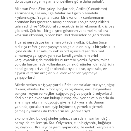
dolusu şarap gelmiş ama öncekilere göre daha pahalı”.
Milattan Önce 8’inci yüzyıl başlarında, Attika (Yunanistan)
Yarımadası, Trakya, Ege Adaları ve Ege’nin Anadolu
kıyılarındayız. Yaşanan uzun bir ekonomik canlanmanın
ardından baş gösteren savaşlar sonucu bölge zenginlikleri
talan edildi ve 150-200 yıl sürecek derin bir ekonomik kriz baş
gösterdi. Çok hızlı bir gelişme gösteren ve temel kurallara
kavuşan ekonomi, birden bire ilkel dönemlerine geri döndü.
Ticaret neredeyse tamamen ortadan kalktı. Krizden önce
oldukça refah içinde yaşayan bölge aileleri büyük bir yoksulluk
içine düştü. Her aile, mümkün olduğunca dışarıdan mal
almamaya çalışıyor, yalnızca kendi gereksinimlerini
karşılayacak gıda maddelerini üretebiliyordu. Ayrıca, takas
yoluyla harcamada kullanılacak bir ek üretimleri olmadığı için,
kendi gereçleri ve diğer olanaklarıyla elbise, ayakkabı, ev
eşyası ve tarım araçlarını aileler kendileri yapmaya
çalışıyorlardı.
Ailede herkes bir iş yapıyordu. Erkekler tarlaları sürüyor, ağaç
dikiyor, ekinleri biçip topluyor, un öğütüyor, evcil hayvanlara
bakıyor, koyun ve keçileri sağıyor, yağ ve peynir üretiyorlardı.
Kadınlar ise evde yün büküp kumaş dokuyorlar ve bunlarla da
ailenin gereksinim duyduğu giysileri dikiyorlardı. Bunun
yanında, çocukları besleyip büyütmek, yemek pişirmek,
çamaşır yıkamak da kadınların asli görevleriydi.
Ekonomideki bu değişimler yalnızca sıradan insanları değil,
sarayı da etkilemişti. Kral Odysseus, ekin biçiyordu, buğdayı
öğütüyordu. Kral ayrıca gemi yapımcılığı ile evdeki karyolaları