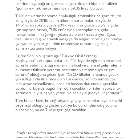
üzerinden yaptığı araştırma, iki çocuklu dört kişilik bir ailenin
"günlük ekmek harcaması" dahi 69,35 lirayı buluyor.
TÜİK'in tüketim harcamalarıyla ilgili istatistiklerine göre de, en
zengin yüzde 20'lik kesim tüketim harcamalarının yüzde
14,5'ini, en yoksul yüzde 20'lik kesim ise yüzde 36,6'sını gıda
için yapıyor. Ancak, TÜİK enflasyonu hesaplarken, gıda
harcamalarının ağırlığını yüzde 25 olarak esas alıyor. Oysa,
özellikle en düşük emekli aylığı ya da asgari ücretle geçinmeye
çalışan milyonlar, gelirinin neredeyse tamamını gıda için
ayırmak zorunda kalıyor.
Eğitim Sen'in oluşturduğu "Türkiye Okul Yemeği
Koalisyonu"nun saptamaları da, "Türkiye'de eğitimin en temel
sorunlarından biri, öğrencilerin fiziksel ve zihinsel gelişimlerini
olumsuz etkileyen yetersiz beslenme ve temiz suya erişim
sorunu" olduğunu gösteriyor: "OECD ülkeleri arasında çocuk
yoksulluğunda ilk sırada olan Türkiye'de, son dönemde çok
hızlı artan yoksullaşma, önce en hassas durumdaki çocukları
vurdu. Türkiye’de bugün her dört çocuktan biri derin yoksulluk
sorunları ile yüzleşiyor, yeterli ve besleyici gıdaya ulaşamıyor."
Tüm bunlar bize, bu coğrafyada yaşayan insanların yalnızca iki
seçeneği olduğunu gösteriyor; ya bu durumdan çıkış yolunu
bulacaklar, ya da Tike’yi geri çağıracaklar.
¹
Frigler tarafından Anadolu'ya kazandırıl fibula ataş prensibiyle
çalışan, bir elbisenin farklı kesimlerinin birbirine iliştiren, tutturan