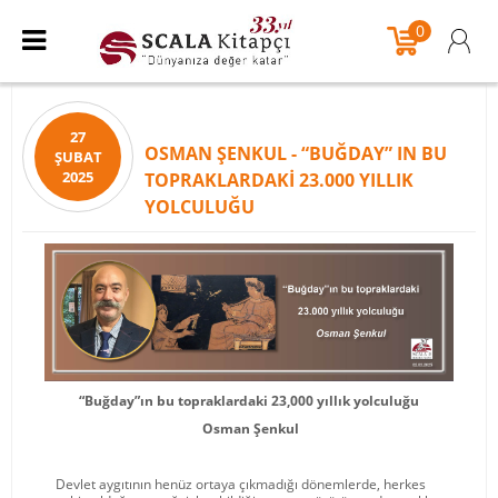
0
27
OSMAN ŞENKUL - “BUĞDAY” IN BU
ŞUBAT
2025
TOPRAKLARDAKI 23.000 YILLIK
YOLCULUĞU
“Buğday”ın bu topraklardaki 23,000 yıllık yolculuğu
Osman Şenkul
Devlet aygıtının henüz ortaya çıkmadığı dönemlerde, herkes