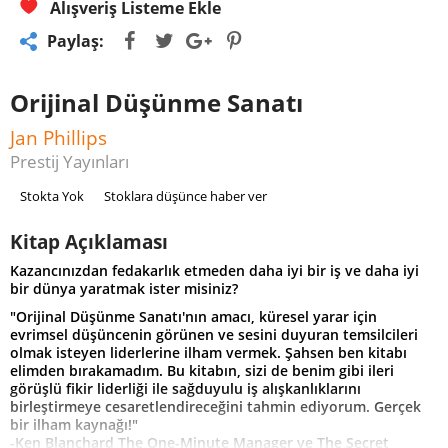
Alışveriş Listeme Ekle
Paylaş:
Orijinal Düşünme Sanatı
Jan Phillips
Prestij Yayınları
Stokta Yok
Stoklara düşünce haber ver
Kitap Açıklaması
Kazancınızdan fedakarlık etmeden daha iyi bir iş ve daha iyi
bir dünya yaratmak ister misiniz?
"Orijinal Düşünme Sanatı'nın amacı, küresel yarar için
evrimsel düşüncenin görünen ve sesini duyuran temsilcileri
olmak isteyen liderlerine ilham vermek. Şahsen ben kitabı
elimden bırakamadım. Bu kitabın, sizi de benim gibi ileri
görüşlü fikir liderliği ile sağduyulu iş alışkanlıklarını
birleştirmeye cesaretlendireceğini tahmin ediyorum. Gerçek
bir ilham kaynağı!"
-Ken Blanchard The One-Minute Manager ve The Secret