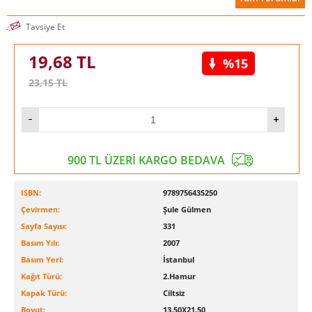
Tavsiye Et
19,68
TL
%15
23,15
TL
900 TL ÜZERİ KARGO BEDAVA
ISBN:
9789756435250
Çevirmen:
Şule Gülmen
Sayfa Sayısı:
331
Basım Yılı:
2007
Basım Yeri:
İstanbul
Kağıt Türü:
2.Hamur
Kapak Türü:
Ciltsiz
Boyut:
13.50X21.50