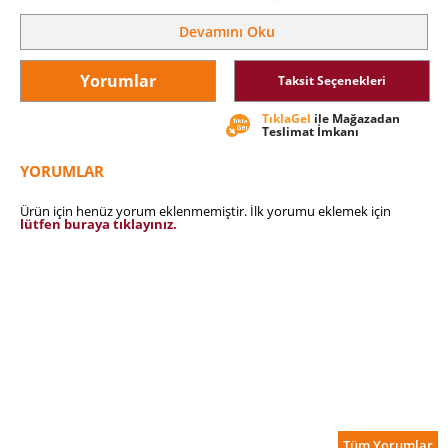
kitaplarının ortak yazarı
Devamını Oku
"Hepimizin Jan Phillips'in kitabını okuması ve onun kendimizi
yanılmasalardan kurtarma, daha iyi bir hayat ve iş dünyası
yaratma mücalesini benimsememiz gerek."
Yorumlar
Taksit Seçenekleri
-Ken Shelton Executive Excellence Publishing Genel Yayın
Yönetmeni
TıklaGel
ile Mağazadan
Teslimat İmkanı
YORUMLAR
Ürün için henüz yorum eklenmemiştir. İlk yorumu eklemek için
lütfen buraya tıklayınız.
Tüm Yorumlar