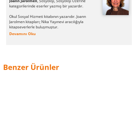
Joann Jarolmen
, Sosyoloji, Sosyoloji Üzerine
kategorilerinde eserler yazmış bir yazardır.
Okul Sosyal Hizmeti kitabının yazarıdır. Joann
Jarolmen kitapları; Nika Yayınevi aracılığıyla
kitapseverlerle buluşmuştur.
Joann Jarolmen tarafından yazılan son kitap
Devamını Oku
"Okul Sosyal Hizmeti", Nika Yayınevi tarafından
okurların beğenisine sunulmuştur.
Benzer Ürünler