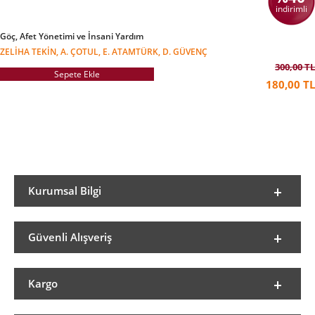
indirimli
Göç, Afet Yönetimi ve İnsani Yardım
ZELIHA TEKIN, A. ÇOTUL, E. ATAMTÜRK, D. GÜVENÇ
300,00 TL
Sepete Ekle
180,00 TL
Kurumsal Bilgi
Güvenli Alışveriş
Kargo