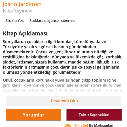
Joann Jarolmen
Nika Yayınevi
Stokta Yok
Stoklara düşünce haber ver
Kitap Açıklaması
Son yıllarda çocuklarla ilgili konular, tüm dünyada ve
Türkiye’de yazılı ve görsel basının gündeminden
düşmemektedir. Çocuk ve gençlik sorunlarının niteliği ve
çeşitliliğine bakıldığında, dünyada ve ülkemizde göç, zorbalık,
şiddet, istismar, sigara kullanımı, madde bağımlılığı gibi risk
faktörlerinin artmasının çocukların psiko-sosyal gelişimlerini
olumsuz yönde etkilediği görülmektedir.
Okul, çocukların korunaklı yuvalarından çıkıp toplum içine
girdikleri ilk yerdir ve çocukların ailelerinden sonra ilk formel
sosyalleşme ortamıdır. Gelişim döneminde adeta bir kriz olan
bu durumun yaratacağı ruhsal ve sosyal sorunlar için çocuk
desteklenmelidir. Çocukluk dönemi sağlıklı alışkanlıklarının
Devamını Oku
geliştirilmesi için de uygun bir dönemdir.
Okul sosyal hizmeti, sosyal hizmet mesleğinin geniş uygulama
Yorumlar
Taksit Seçenekleri
yelpazesi içerisinde özel bir uygulama alanıdır. Okul sosyal
hizmeti zorunlu eğitimin getirilmesinden sonra öğrencilerin
TıklaGel
ile Mağazadan