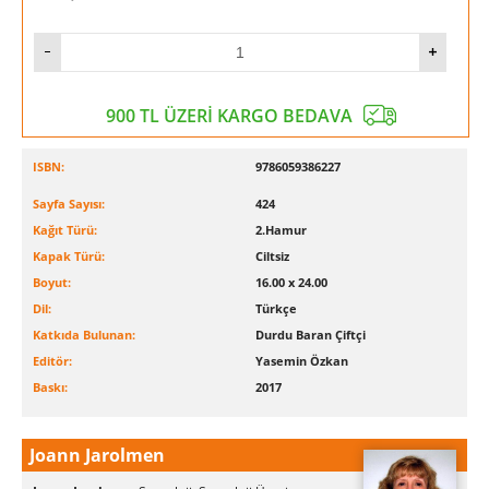
900 TL ÜZERİ KARGO BEDAVA
ISBN:
9786059386227
Sayfa Sayısı:
424
Kağıt Türü:
2.Hamur
Kapak Türü:
Ciltsiz
Boyut:
16.00 x 24.00
Dil:
Türkçe
Katkıda Bulunan:
Durdu Baran Çiftçi
Editör:
Yasemin Özkan
Baskı:
2017
Joann Jarolmen