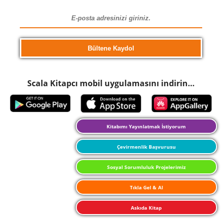
Scala Kitapcı mobil uygulamasını indirin…
Kitabımı Yayınlatmak İstiyorum
Çevirmenlik Başvurusu
Sosyal Sorumluluk Projelerimiz
Tıkla Gel & Al
Askıda Kitap