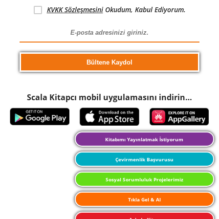
KVKK Sözleşmesini
Okudum, Kabul Ediyorum.
Scala Kitapcı mobil uygulamasını indirin…
Kitabımı Yayınlatmak İstiyorum
Çevirmenlik Başvurusu
Sosyal Sorumluluk Projelerimiz
Tıkla Gel & Al