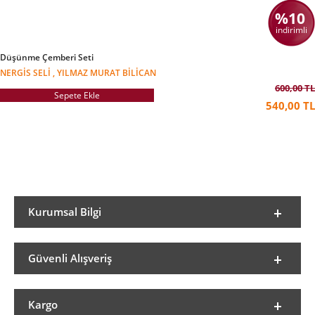
%10
indirimli
Düşünme Çemberi Seti
NERGIS SELI , YILMAZ MURAT BILICAN
600,00 TL
Sepete Ekle
540,00 TL
Kurumsal Bilgi
Güvenli Alışveriş
Kargo