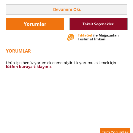
Kitapta yer alan açıklamalı yönergelerde, çocuğunuzla
Devamını Oku
konuşurken kullanabileceğiniz öneriler ve yardımcı olabilecek
davranış kalıplarını bulabilirsiniz.
Yorumlar
Taksit Seçenekleri
TıklaGel
ile Mağazadan
Teslimat İmkanı
YORUMLAR
Ürün için henüz yorum eklenmemiştir. İlk yorumu eklemek için
lütfen buraya tıklayınız.
Tüm Yorumlar