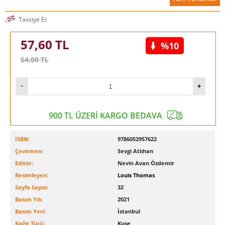
Tavsiye Et
57,60
TL
%10
64,00
TL
900 TL ÜZERİ KARGO BEDAVA
ISBN:
9786052957622
Çevirmen:
Sevgi Atlıhan
Editör:
Nevin Avan Özdemir
Resimleyen:
Louis Thomas
Sayfa Sayısı:
32
Basım Yılı:
2021
Basım Yeri:
İstanbul
Kağıt Türü:
Kuşe