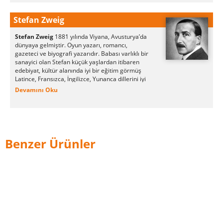
Stefan Zweig
Stefan Zweig
1881 yılında Viyana, Avusturya’da
dünyaya gelmiştir. Oyun yazarı, romancı,
gazeteci ve biyografi yazarıdır.
Babası varlıklı bir
sanayici olan Stefan küçük yaşlardan itibaren
edebiyat, kültür alanında iyi bir eğitim görmüş
Latince, Fransızca, İngilizce, Yunanca dillerini iyi
şekilde konuşmaktadır.
Devamını Oku
İlk şiirlerini lise yıllarında yazdı. Hugo Von ve Paul
Verlaine şiirlerini Almanya ’caya çevirdi. 1.Dünya
Savaşında gönüllü olarak Viyana’da savaş
karargâhında Arşiv Memuru olarak çalıştı. Savaş
bittikten sonra Avusturya’ya döndü Salzburg’a
Benzer Ürünler
yerleşerek Frederike Von Winternit ile evlendi.
Burada yaklaşık 20 yıl kaldı. Burada geçirdiği
yıllar en verimli yıllarıydı yazarın. İnsanlarla
güzel dostluklar kurdu ve bu dönemde edebiyatı
doruklara kadar çıkardı.
Salzburg’da geçen senelerinde Stefan Zweig
Avrupa’nın düşünsel birliğinde ağırlığını koydu
bir takım konferans ve makaleleri ile aşırılılığa
karşı devamlı uyarılarda bulundu.