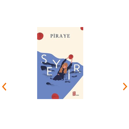
1927yılında Duygu Karmaşası, Yıldızın Parladığı
Anlar, Tarihsel Baş Minyatür isimli kitaplarını
yayınladı. Stefan Zweig, Leo Tolstoy’un 100.
Doğum yıldönümünde kutlamalara katılmak için
Sovyetler Birliğine gitti.
1933de Nazilerin yaktığı kitaplar içinde Yahudi
kökenli Stefan Zweig’in de kitapları ’da yer
alıyordu. Zweig bundan sonra ülkesini terk
ederek Londra’ya yerleşmek zorunda kaldı.
Burada da huzur bulamadı.
1937 yılında karısı Frederike’den ayrıldı. Tam bir
sene sonra Portekize giderken yanında Lotte
Altman isimli bir kadın vardı. Bu sıralarda
Avusturya, Alman Reich’ katılmıştı Stefan’da
İngiliz vatandaşlığına geçmek için müracaat
etmişti. Daha sonra Lotte Altman ile evlendi
yazar. II. Dünya savaşında İngiliz tabiiyetine
girerek New York, Arjantin, Portekiz’e gitti.
Brezilyaya yerleşmeye karar veren yazar orada
çok ünlü eseri Satranç Öyküsünü
yayınladı.Oldukça üretken olması ile
bilinen
Zweig
denemeler yaptı birçok konuda.
Lirik şiirler yazdı, Trajedi türünde sahne eserleri,
biyografi alanlarında denemeler yaptı.