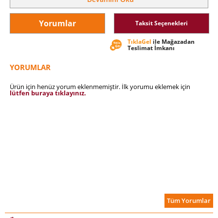
kusurlarını, özlemlerini, karşılaştığı engelleyici durumları
empatiyle çözümlüyor.
Yorumlar
Taksit Seçenekleri
TıklaGel
ile Mağazadan
Teslimat İmkanı
YORUMLAR
Ürün için henüz yorum eklenmemiştir. İlk yorumu eklemek için
lütfen buraya tıklayınız.
Tüm Yorumlar