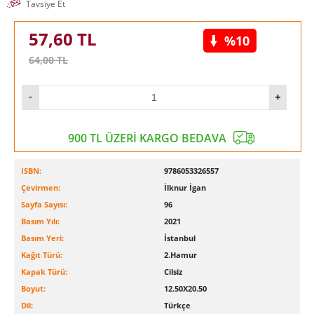
Tavsiye Et
57,60
TL
%10
64,00
TL
900 TL ÜZERİ KARGO BEDAVA
ISBN:
9786053326557
Çevirmen:
İlknur İgan
Sayfa Sayısı:
96
Basım Yılı:
2021
Basım Yeri:
İstanbul
Kağıt Türü:
2.Hamur
Kapak Türü:
Cilsiz
Boyut:
12.50X20.50
Dil:
Türkçe