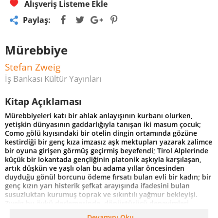
Alışveriş Listeme Ekle
Paylaş:
Mürebbiye
Stefan Zweig
İş Bankası Kültür Yayınları
Kitap Açıklaması
Mürebbiyeleri katı bir ahlak anlayışının kurbanı olurken,
yetişkin dünyasının gaddarlığıyla tanışan iki masum çocuk;
Como gölü kıyısındaki bir otelin dingin ortamında gözüne
kestirdiği bir genç kıza imzasız aşk mektupları yazarak zalimce
bir oyuna girişen görmüş geçirmiş beyefendi; Tirol Alplerinde
küçük bir lokantada gençliğinin platonik aşkıyla karşılaşan,
artık düşkün ve yaşlı olan bu adama yıllar öncesinden
duyduğu gönül borcunu ödeme fırsatı bulan evli bir kadın; bir
genç kızın yarı histerik şefkat arayışında ifadesini bulan
susuzluktan kurumuş toprak ve sıkıntılı yağmur bekleyişi.
Zweig bu öykü derlemesinde, dönüştürücü deneyimleri
sağlam anlatılara dönüştürmekteki ustalığıyla yine insanın
Devamını Oku