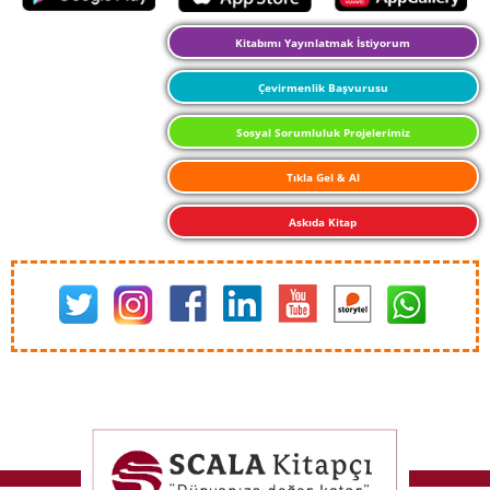
Kitabımı Yayınlatmak İstiyorum
Çevirmenlik Başvurusu
Sosyal Sorumluluk Projelerimiz
Tıkla Gel & Al
Askıda Kitap