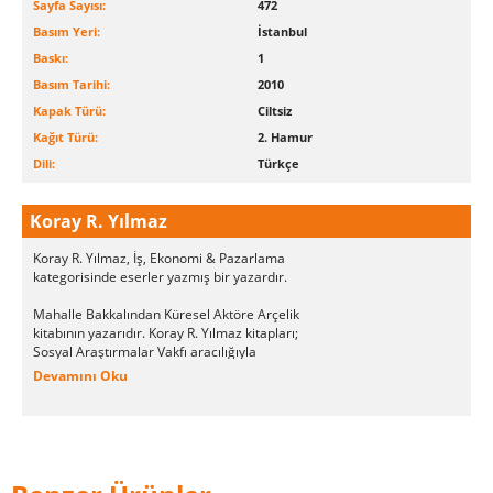
Sayfa Sayısı:
472
Basım Yeri:
İstanbul
Baskı:
1
Basım Tarihi:
2010
Kapak Türü:
Ciltsiz
Kağıt Türü:
2. Hamur
Dili:
Türkçe
Koray R. Yılmaz
Koray R. Yılmaz, İş, Ekonomi & Pazarlama
kategorisinde eserler yazmış bir yazardır.
Mahalle Bakkalından Küresel Aktöre Arçelik
kitabının yazarıdır. Koray R. Yılmaz kitapları;
Sosyal Araştırmalar Vakfı aracılığıyla
kitapseverlerle buluşmuştur.
Devamını Oku
Koray R. Yılmaz tarafından yazılan son kitap
"Mahalle Bakkalından Küresel Aktöre Arçelik",
Sosyal Araştırmalar Vakfı tarafından okurların
beğenisine sunulmuştur.