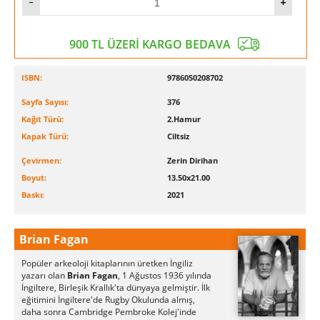
900 TL ÜZERİ KARGO BEDAVA
ISBN:
9786050208702
Sayfa Sayısı:
376
Kağıt Türü:
2.Hamur
Kapak Türü:
Ciltsiz
Çevirmen:
Zerin Dirihan
Boyut:
13.50x21.00
Baskı:
2021
Brian Fagan
Popüler arkeoloji kitaplarının üretken İngiliz
yazarı olan
Brian Fagan
, 1 Ağustos 1936 yılında
İngiltere, Birleşik Krallık'ta dünyaya gelmiştir. İlk
eğitimini İngiltere'de Rugby Okulunda almış,
daha sonra Cambridge Pembroke Kolej'inde