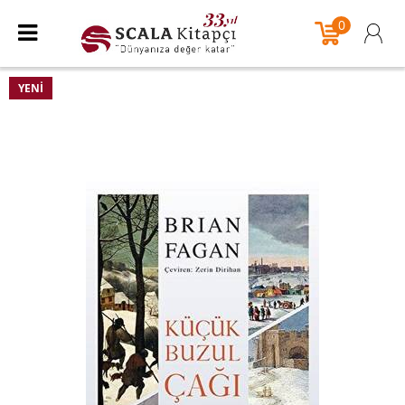
0
YENI