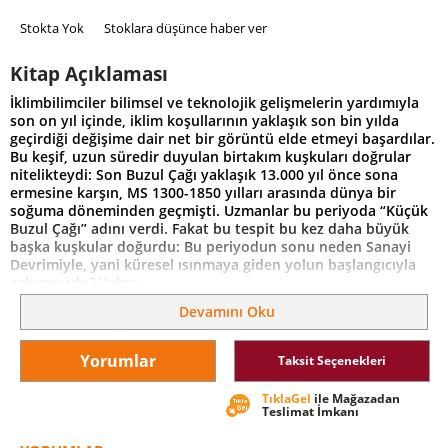
Stokta Yok
Stoklara düşünce haber ver
Kitap Açıklaması
İklimbilimciler bilimsel ve teknolojik gelişmelerin yardımıyla
son on yıl içinde, iklim koşullarının yaklaşık son bin yılda
geçirdiği değişime dair net bir görüntü elde etmeyi başardılar.
Bu keşif, uzun süredir duyulan birtakım kuşkuları doğrular
nitelikteydi: Son Buzul Çağı yaklaşık 13.000 yıl önce sona
ermesine karşın, MS 1300-1850 yılları arasında dünya bir
soğuma döneminden geçmişti. Uzmanlar bu periyoda “Küçük
Buzul Çağı” adını verdi. Fakat bu tespit bu kez daha büyük
başka kuşkular doğurdu: Bu periyodun sonu neden Sanayi
Devrimiyle, yani küresel ısınmaya giden yolun başlangıcıyla
çakışıyordu? Yoksa...
Arkeolog Brian Fagan bu eserinde Vikinglerin İzlanda,
Devamını Oku
Grönland ve Kuzey Amerika’da kurdukları ilk kolonilerin
kalıntıları üzerinde yapılan incelemelerden yola çıkıp özellikle
Yorumlar
Taksit Seçenekleri
Avrupa tarihindeki büyük olaylara mercek tutarak iklim
değişiminin tarihin akışı üzerindeki etkisini inceliyor.
TıklaGel
ile Mağazadan
Fagan, bilim, arkeoloji ve tarih okurlarının ilgisini çekmeyi
Teslimat İmkanı
başarıyor.