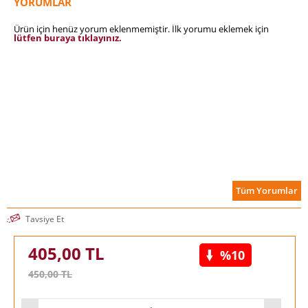
YORUMLAR
“Fagan bu harikulade kitabında insan toplumunun iklim
zikzakları karşısında ne kadar savunmasız olduğunu
Ürün için henüz yorum eklenmemiştir. İlk yorumu eklemek için
gösteriyor.” —
New Scientist
lütfen buraya tıklayınız.
Tüm Yorumlar
Tavsiye Et
405,00
TL
%10
450,00
TL