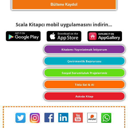
Scala Kitapcı mobil uygulamasını indirin…
Kitabımı Yayınlatmak İstiyorum
Çevirmenlik Başvurusu
Sosyal Sorumluluk Projelerimiz
Tıkla Gel & Al
Askıda Kitap