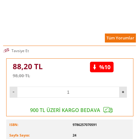
Tüm Yorumlar
Tavsiye Et
88,20
TL
%10
98,00
TL
900 TL ÜZERİ KARGO BEDAVA
ISBN:
9786257070591
Sayfa Sayısı:
24