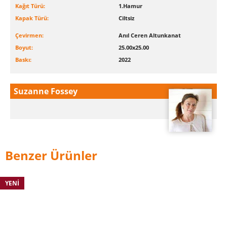
Kağıt Türü:
1.Hamur
Kapak Türü:
Ciltsiz
Çevirmen:
Anıl Ceren Altunkanat
Boyut:
25.00x25.00
Baskı:
2022
Suzanne Fossey
Benzer Ürünler
YENI