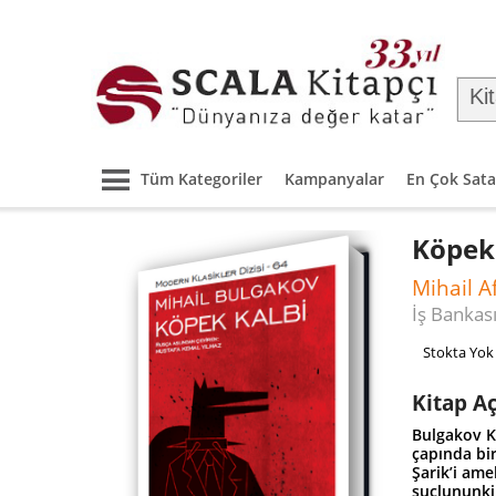
Tüm Kategoriler
Kampanyalar
En Çok Sata
Köpek
Mihail A
İş Bankası
Stokta Yok
Kitap A
Bulgakov K
çapında bir
Şarik’i ame
suçlununkil