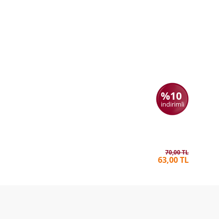
%10
indirimli
Kağıttan
KERRY 
70,00 TL
63,00 TL