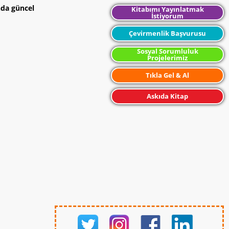
nda güncel
Kitabımı Yayınlatmak
İstiyorum
Çevirmenlik Başvurusu
Sosyal Sorumluluk
Projelerimiz
Tıkla Gel & Al
Askıda Kitap