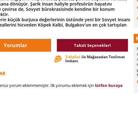
sana dönüşür. Şarik insan haliyle profesörün hayatını
çevirse de, Sovyet bürokrasisinde kendine bir konum
ktir.
rin küçük burjuva değerlerinin üstünde yeni bir Sovyet insanı
allerini hicveden Köpek Kalbi, Bulgakov’un en çok tartışılan
Yorumlar
Taksit Seçenekleri
TıklaGel
ile Mağazadan Teslimat
İmkanı
AR
henüz yorum eklenmemiştir. İlk yorumu eklemek için
lütfen buraya