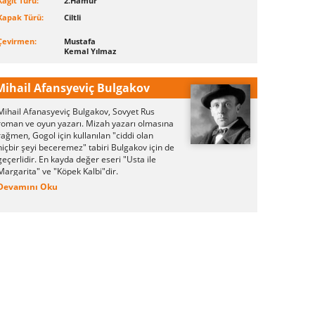
Kağıt Türü:
2.Hamur
Kapak Türü:
Ciltli
Çevirmen:
Mustafa
Kemal Yılmaz
Mihail Afansyeviç Bulgakov
Mihail Afanasyeviç Bulgakov, Sovyet Rus
roman ve oyun yazarı. Mizah yazarı olmasına
rağmen, Gogol için kullanılan "ciddi olan
hiçbir şeyi beceremez" tabiri Bulgakov için de
geçerlidir. En kayda değer eseri "Usta ile
Margarita" ve "Köpek Kalbi"dir.
Devamını Oku