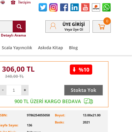
İletişim
0
ÜYE GIRIŞI
Veya Üye Ol
Detaylı Arama
Scala Yayıncılık
Askıda Kitap
Blog
306,00
TL
%10
340,00
TL
Stokta Yok
900 TL ÜZERİ KARGO BEDAVA
ISBN:
9786254055058
Boyut:
13.00x21.00
Baskı:
2021
Sayfa Sayısı:
136