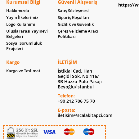
Kurumsal Bilgi
Güvenli Alışveriş
https://w
Hakkımızda
Satış Sözleşmesi
Yayın İlkelerimiz
Sipariş Koşulları
Logo Kullanımı
Gizlilik ve Güvenlik
Uluslararası Yayınevi
Çerez ve İzleme Aracı
Belgeleri
Politikası
Sosyal Sorumluluk
Projeleri
Kargo
İLETIŞIM
Kargo ve Teslimat
İstiklal Cad. Han
Geçidi Sok. No:116/
3B Hazzo Pulo Pasajı
Beyoğlu/İstanbul
Telefon:
+90 212 706 75 70
E-posta:
iletisim@scalakitapci.com