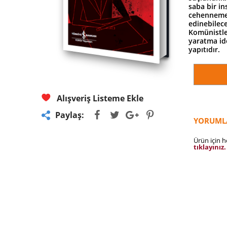
saba bir in
cehenneme 
edinebilece
Komünistle
yaratma ide
yapıtıdır.
Alışveriş Listeme Ekle
Paylaş:
YORUML
Ürün için 
tıklayınız.