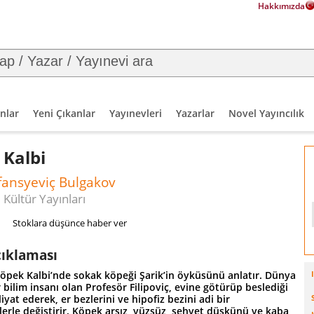
Hakkımızda
nlar
Yeni Çıkanlar
Yayınevleri
Yazarlar
Novel Yayıncılık
 Kalbi
fansyeviç Bulgakov
 Kültür Yayınları
Stoklara düşünce haber ver
çıklaması
öpek Kalbi’nde sokak köpeği Şarik’in öyküsünü anlatır. Dünya
 bilim insanı olan Profesör Filipoviç, evine götürüp beslediği
liyat ederek, er bezlerini ve hipofiz bezini adi bir
erle değiştirir. Köpek arsız, yüzsüz, şehvet düşkünü ve kaba